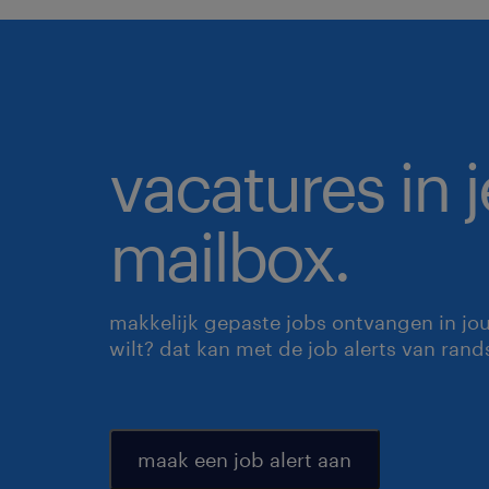
vacatures in j
mailbox.
makkelijk gepaste jobs ontvangen in jo
wilt? dat kan met de job alerts van rand
maak een job alert aan