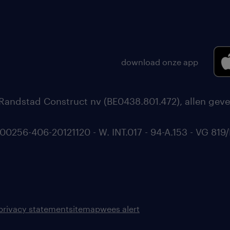
download onze app
Randstad Construct nv (BE0438.801.472), allen geve
56-406-20121120 - W. INT.017 - 94-A.153 - VG 819/
privacy statement
sitemap
wees alert