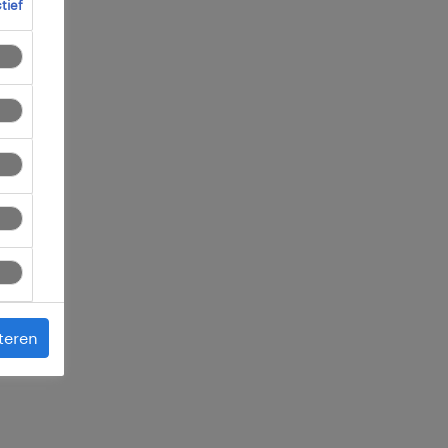
ctief
 je
teren