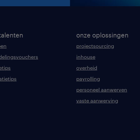
talenten
onze oplossingen
pen
projectsourcing
delingsvouchers
inhouse
etips
overheid
tatietips
payrolling
personeel aanwerven
vaste aanwerving