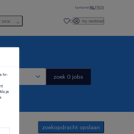
kantoren
NL
FR
EN
r ons
0
my randstad
dius
e hr-
zoek 0 jobs
mt
ls je
e
zoekopdracht opslaan