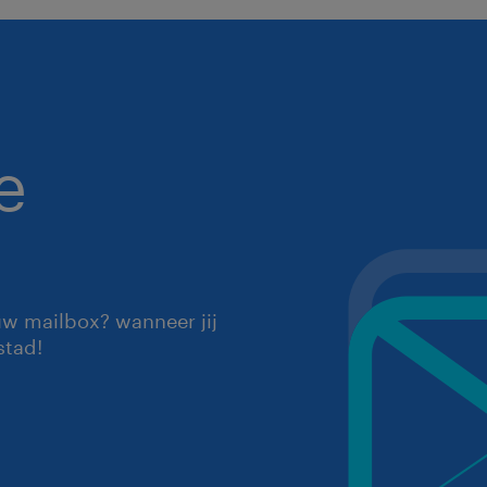
e
uw mailbox? wanneer jij
stad!