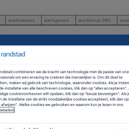
werknemers
werkgevers
workforce 360
ove
spatcher-alarmcentrale
waar
ra
Randstad combineren we de kracht van technologie met de passie van onz
ssionals om een ervaring te creëren die menselijker is. Om dit doel te
ken, maken wij gebruik van technologie, waaronder cookies. Als je inste
e installatie van alle beschreven cookies, klik dan op "alles accepteren". A
idige cookievoorkeuren wilt opslaan, klik dan op "keuze bevestigen". Als j
n de installatie van de strikt noodzakelijke cookies accepteert, klik dan op
s afwijzen". Welke cookies we gebruiken en waarom kun je lezen in ons
iebeleid
.