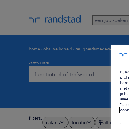
een job zoeken
home
jobs
veiligheid
veiligheidsmedewerkers
di
zoek naar
Bij 
profe
berei
met d
je hu
allee
"alle
cook
filters
:
salaris
locatie
alle filters
2