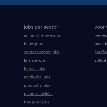
jobs per sector
voor 
administratieve jobs
beroe
bouw jobs
bemid
contact center jobs
carrièr
finance jobs
sollici
horeca jobs
medische jobs
productie jobs
technische jobs
transport jobs