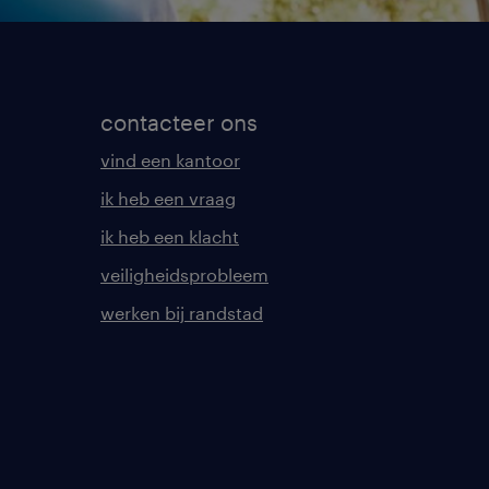
contacteer ons
vind een kantoor
ik heb een vraag
ik heb een klacht
veiligheidsprobleem
werken bij randstad