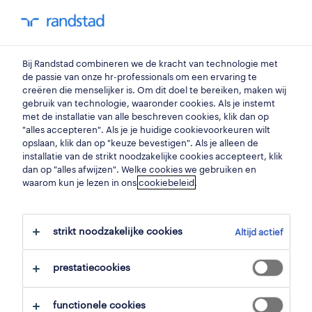
my randstad
0
Bij Randstad combineren we de kracht van technologie met
vind je volgende job
de passie van onze hr-professionals om een ervaring te
creëren die menselijker is. Om dit doel te bereiken, maken wij
gebruik van technologie, waaronder cookies. Als je instemt
zoek 0 jobs
met de installatie van alle beschreven cookies, klik dan op
"alles accepteren". Als je je huidige cookievoorkeuren wilt
opslaan, klik dan op "keuze bevestigen". Als je alleen de
installatie van de strikt noodzakelijke cookies accepteert, klik
dan op "alles afwijzen". Welke cookies we gebruiken en
waarom kun je lezen in ons
filter
cookiebeleid
.
geselecteerde filters:
schrijnwerk
strikt noodzakelijke cookies
Altijd actief
timmer- & schrijnwerkers
facilities-medewerker
prestatiecookies
alles wissen
functionele cookies