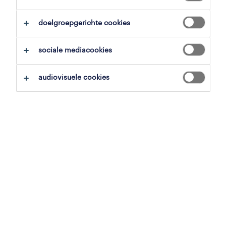
zoekopdracht opslaan
doelgroepgerichte cookies
sociale mediacookies
geen resultaten gevonden
audiovisuele cookies
Geen passende vacatures voor deze filters
gevonden. Pas je zoekopdracht aan om meer
resultaten te zien:
verwijder één of meerdere filters.
zocht je op postcode? vergroot dan je
straal.
pas de functietitel aan en controleer op