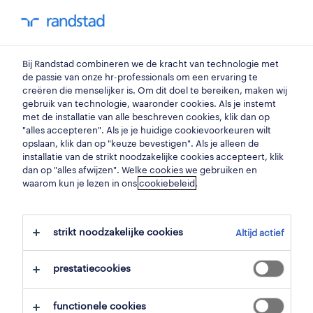
my randstad
0
Bij Randstad combineren we de kracht van technologie met
vind je volgende job
de passie van onze hr-professionals om een ervaring te
creëren die menselijker is. Om dit doel te bereiken, maken wij
gebruik van technologie, waaronder cookies. Als je instemt
zoek 0 jobs
met de installatie van alle beschreven cookies, klik dan op
"alles accepteren". Als je je huidige cookievoorkeuren wilt
opslaan, klik dan op "keuze bevestigen". Als je alleen de
installatie van de strikt noodzakelijke cookies accepteert, klik
dan op "alles afwijzen". Welke cookies we gebruiken en
waarom kun je lezen in ons
filter
cookiebeleid
.
geselecteerde filters:
gooik, vlaams brabant
strikt noodzakelijke cookies
Altijd actief
alles wissen
recreatie & sport
prestatiecookies
functionele cookies
zoekopdracht opslaan