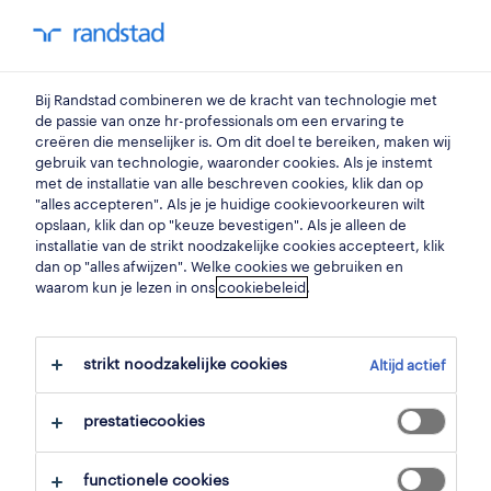
my randstad
0
Bij Randstad combineren we de kracht van technologie met
vind je volgende job
de passie van onze hr-professionals om een ervaring te
creëren die menselijker is. Om dit doel te bereiken, maken wij
gebruik van technologie, waaronder cookies. Als je instemt
zoek 0 jobs
met de installatie van alle beschreven cookies, klik dan op
"alles accepteren". Als je je huidige cookievoorkeuren wilt
opslaan, klik dan op "keuze bevestigen". Als je alleen de
installatie van de strikt noodzakelijke cookies accepteert, klik
dan op "alles afwijzen". Welke cookies we gebruiken en
waarom kun je lezen in ons
filter
cookiebeleid
.
geselecteerde filters:
finance
bedrijfsadviseurs
strikt noodzakelijke cookies
Altijd actief
alles wissen
economisch-manager
prestatiecookies
functionele cookies
zoekopdracht opslaan