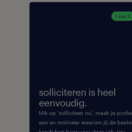
1 van 5
solliciteren is heel
eenvoudig.
klik op 'solliciteer nu', maak je profie
aan en motiveer waarom jij de beste
kandidaat bent voor deze job. tip: