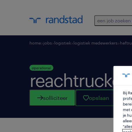
een job zoeken
home
jobs
logistiek
logistiek medewerkers
heftr
operational
reachtruckch
Bij 
solliciteer
opslaan
profe
berei
met d
je hu
allee
"alle