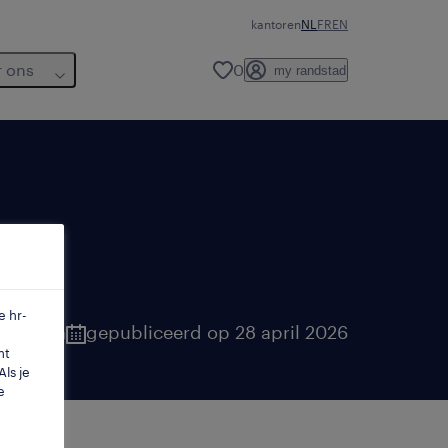
kantoren
NL
FR
EN
r ons
0
my randstad
n
e hr-
aanderen
gepubliceerd op 28 april 2026
mt
ls je
e