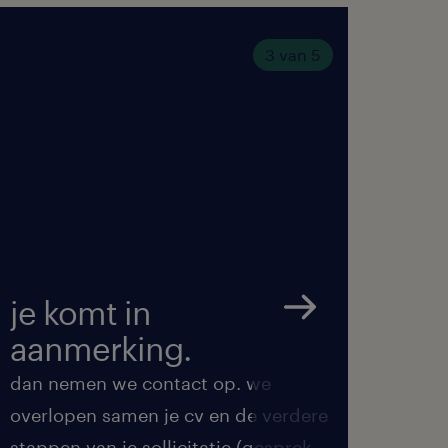
3 van 5
je komt in
we 
aanmerking.
met
dan nemen we contact op. we
we ma
overlopen samen je cv en de verdere
de be
stappen van je sollicitatie (gesprek,
feedb