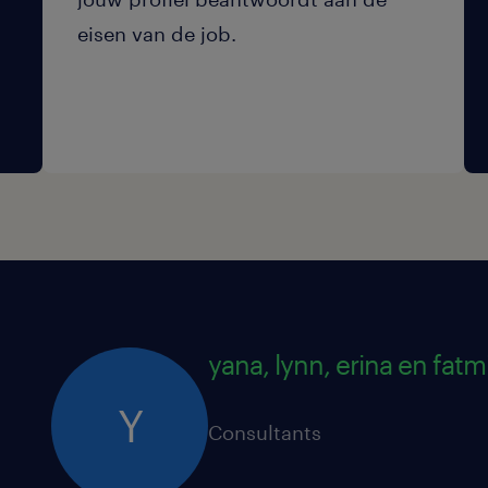
eisen van de job.
yana, lynn, erina en fatm
Y
Consultants