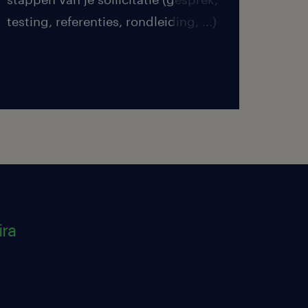
testing, referenties, rondleiding, ...)
duren
ira