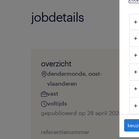
cook
jobdetails
overzicht
dendermonde, oost-
vlaanderen
vast
voltijds
gepubliceerd op 28 april 2026
keuz
referentienummer