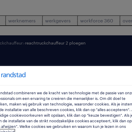
werknemers
werkgevers
workforce 360
ove
uckchauffeur
reachtruckchauffeur 2 ploegen
auffeur 2 ploege
Randstad combineren we de kracht van technologie met de passie van onz
dendermonde
,
oost-vl
ssionals om een ervaring te creëren die menselijker is. Om dit doel te
ken, maken wij gebruik van technologie, waaronder cookies. Als je inste
e installatie van alle beschreven cookies, klik dan op "alles accepteren". A
idige cookievoorkeuren wilt opslaan, klik dan op "keuze bevestigen". Als j
n de installatie van de strikt noodzakelijke cookies accepteert, klik dan op
s afwijzen". Welke cookies we gebruiken en waarom kun je lezen in ons