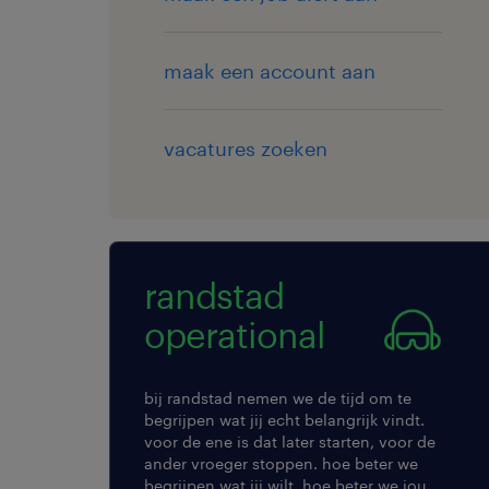
maak een account aan
vacatures zoeken
randstad
operational
bij randstad nemen we de tijd om te
begrijpen wat jij echt belangrijk vindt.
voor de ene is dat later starten, voor de
ander vroeger stoppen. hoe beter we
begrijpen wat jij wilt, hoe beter we jou