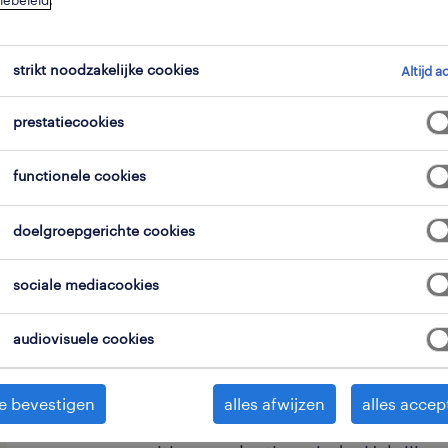
iebeleid
.
strikt noodzakelijke cookies
Altijd a
prestatiecookies
Voor een toonaangevend bedrijf in d
functionele cookies
beveiligingssystemen, gevestigd in 
momenteel op zoek naar drie gemotiv
doelgroepgerichte cookies
rol word je de spilfiguur tussen onze
particulieren en een team van servic
sociale mediacookies
sterke groei breiden we het team uit 
gespecialiseerde afdelingen: Securi
audiovisuele cookies
en alarmsystemen), Branddetectie (
brandcentrales) en Sprinklersystemen
e bevestigen
alles afwijzen
alles accep
maar met een reële en snelle optie o