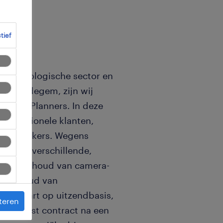
ctief
e technologische sector en
Erembodegem, zijn wij
eerde Planners. In deze
 professionele klanten,
etechniekers. Wegens
op drie verschillende,
ty (onderhoud van camera-
onderhoud van
. Je start op uitzendbasis,
teren
p een vast contract na een