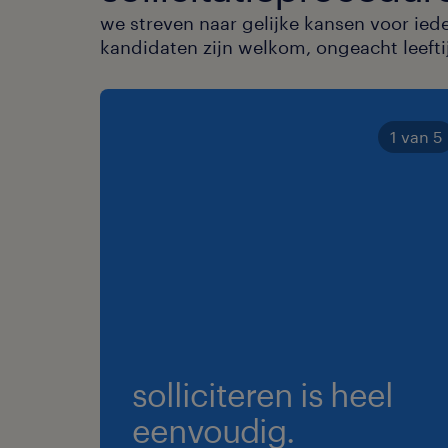
we streven naar gelijke kansen voor ied
kandidaten zijn welkom, ongeacht leeftijd
1 van 5
solliciteren is heel
eenvoudig.