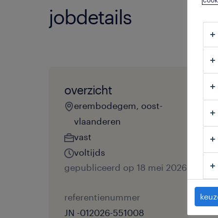
cook
jobdetails
overzicht
erembodegem, oost-
vlaanderen
vast
voltijds
gepubliceerd op 18 mei 2026
referentienummer
keuz
JN -012026-551008