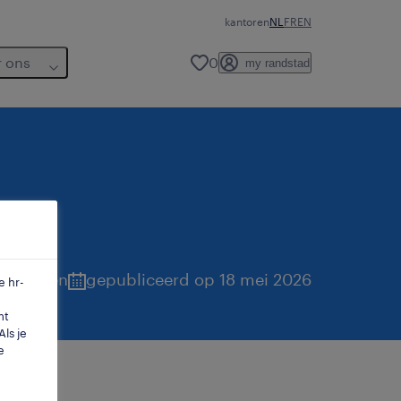
kantoren
NL
FR
EN
r ons
0
my randstad
laanderen
gepubliceerd op 18 mei 2026
e hr-
mt
ls je
e