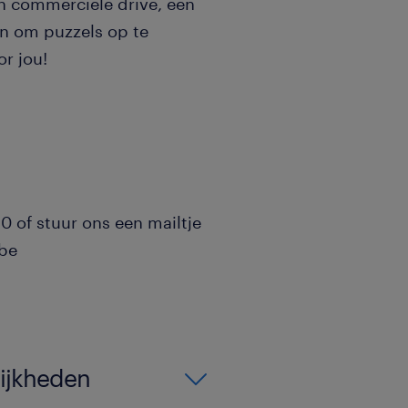
en commerciële drive, een
an om puzzels op te
or jou!
0 of stuur ons een mailtje
.be
lijkheden