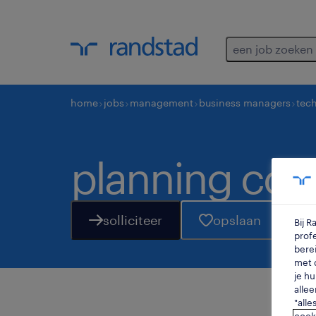
een job zoeken
home
jobs
management
business managers
tec
planning coö
solliciteer
opslaan
Bij 
profe
berei
met d
je hu
allee
"alle