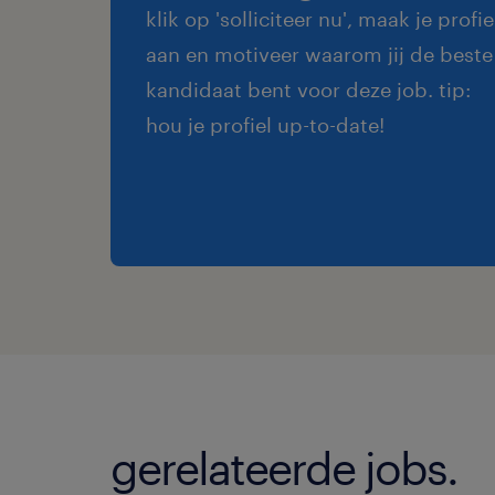
klik op 'solliciteer nu', maak je profie
aan en motiveer waarom jij de beste
kandidaat bent voor deze job. tip:
hou je profiel up-to-date!
gerelateerde jobs.