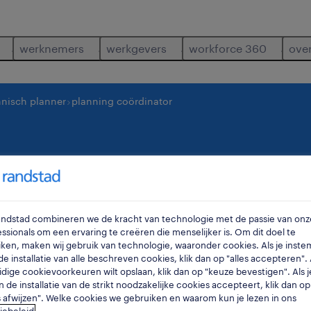
werknemers
werkgevers
workforce 360
ove
hnisch planner
planning coördinator
rdinator
erembodegem
,
oost-v
Randstad combineren we de kracht van technologie met de passie van onz
ssionals om een ervaring te creëren die menselijker is. Om dit doel te
ken, maken wij gebruik van technologie, waaronder cookies. Als je inste
e installatie van alle beschreven cookies, klik dan op "alles accepteren". A
idige cookievoorkeuren wilt opslaan, klik dan op "keuze bevestigen". Als j
n de installatie van de strikt noodzakelijke cookies accepteert, klik dan op
s afwijzen". Welke cookies we gebruiken en waarom kun je lezen in ons