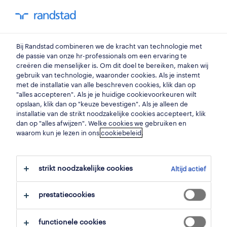
my randstad
0
operator persmachine
Bij Randstad combineren we de kracht van technologie met
de passie van onze hr-professionals om een ervaring te
creëren die menselijker is. Om dit doel te bereiken, maken wij
persoperator
gebruik van technologie, waaronder cookies. Als je instemt
met de installatie van alle beschreven cookies, klik dan op
gent
,
oost-vlaanderen
"alles accepteren". Als je je huidige cookievoorkeuren wilt
opslaan, klik dan op "keuze bevestigen". Als je alleen de
gepubliceerd op 9 juni 2026
installatie van de strikt noodzakelijke cookies accepteert, klik
dan op "alles afwijzen". Welke cookies we gebruiken en
opslaan
waarom kun je lezen in ons
cookiebeleid
.
solliciteer
strikt noodzakelijke cookies
Altijd actief
hulp nodig?
prestatiecookies
functionele cookies