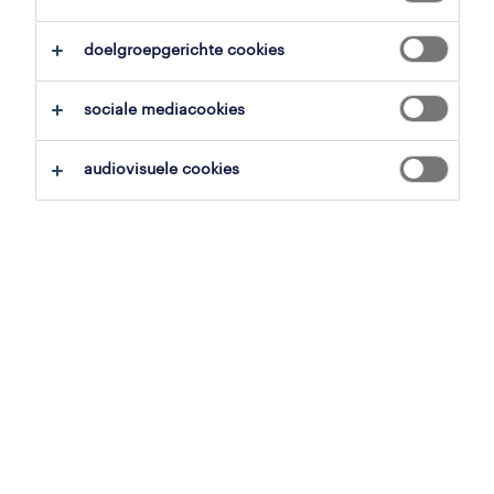
overzicht
doelgroepgerichte cookies
gent, oost-vlaanderen
sociale mediacookies
vast
voltijds
audiovisuele cookies
gepubliceerd op 9 juni 2026
referentienummer
JN -062026-607311
jobdetails
Toploon! Productieoperator Beton te Gent |