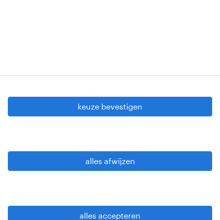
Copyright © 2026 Randstad
cookie instellingen
gdpr
keuze bevestigen
gebruiksvoorwaarden
privacy statement
sitemap
alles afwijzen
wees alert
alles accepteren