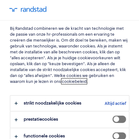
my randstad
0
orderpicker
Bij Randstad combineren we de kracht van technologie met
de passie van onze hr-professionals om een ervaring te
creëren die menselijker is. Om dit doel te bereiken, maken wij
orderpicker nacht
gebruik van technologie, waaronder cookies. Als je instemt
met de installatie van alle beschreven cookies, klik dan op
genk
,
limburg
"alles accepteren". Als je je huidige cookievoorkeuren wilt
opslaan, klik dan op "keuze bevestigen". Als je alleen de
gepubliceerd op 27 april 2026
installatie van de strikt noodzakelijke cookies accepteert, klik
dan op "alles afwijzen". Welke cookies we gebruiken en
opslaan
waarom kun je lezen in ons
cookiebeleid
.
solliciteer
strikt noodzakelijke cookies
Altijd actief
hulp nodig?
prestatiecookies
functionele cookies