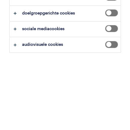
overzicht
doelgroepgerichte cookies
genk, limburg
sociale mediacookies
H ESSERS
19.42 € per uur
audiovisuele cookies
tijdelijk met uitzicht op vast
voltijds
gepubliceerd op 27 april 2026
referentienummer
JN -042026-571250
contacteer ons.