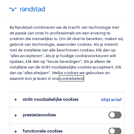
my randstad
0
technieker dialyse
Bij Randstad combineren we de kracht van technologie met
de passie van onze hr-professionals om een ervaring te
creëren die menselijker is. Om dit doel te bereiken, maken wij
operator twee ploegen
gebruik van technologie, waaronder cookies. Als je instemt
met de installatie van alle beschreven cookies, klik dan op
kortrijk
,
west-vlaanderen
"alles accepteren". Als je je huidige cookievoorkeuren wilt
opslaan, klik dan op "keuze bevestigen". Als je alleen de
gepubliceerd op 17 april 2026
installatie van de strikt noodzakelijke cookies accepteert, klik
dan op "alles afwijzen". Welke cookies we gebruiken en
opslaan
waarom kun je lezen in ons
cookiebeleid
.
solliciteer
strikt noodzakelijke cookies
Altijd actief
hulp nodig?
prestatiecookies
functionele cookies