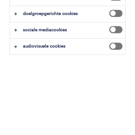
overzicht
doelgroepgerichte cookies
kortrijk, west-vlaanderen
sociale mediacookies
vast
voltijds
audiovisuele cookies
gepubliceerd op 17 april 2026
referentienummer
JN -022026-558654
contacteer ons.
neem contact met ons op voor al je
vragen.