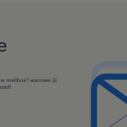
e
uw mailbox? wanneer jij
stad!