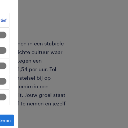
ctief
p je binnen in een stabiele
ensgerichte cultuur waar
ovendien tegen een
wel € 24,54 per uur. Tel
ploegenstelsel bij op —
loegenpremie én een
e goed zit. Jouw groei staat
initiatief te nemen en jezelf
teren