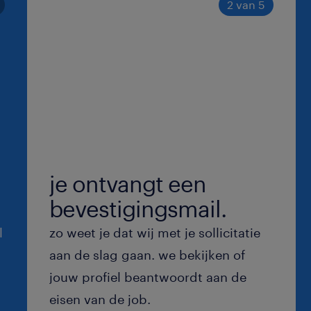
een fijn 3-ploegensysteem en een o
2 van 5
streepje voor!
ligt de perfecte loopbaanstap voor je k
om het verschil te maken en je carriè
geven? Laat deze kans niet liggen en 
vandaag nog!
je ontvangt een
bevestigingsmail.
l
zo weet je dat wij met je sollicitatie
aan de slag gaan. we bekijken of
jouw profiel beantwoordt aan de
eisen van de job.