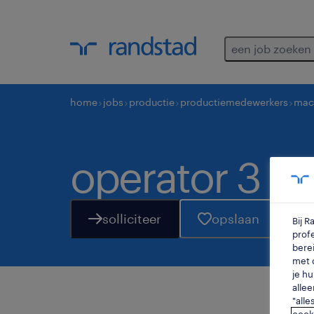
een job zoeken
home
jobs
productie
productiemedewerkers
mac
operator 3 pl
solliciteer
opslaan
Bij 
profe
berei
met d
je hu
allee
"alle