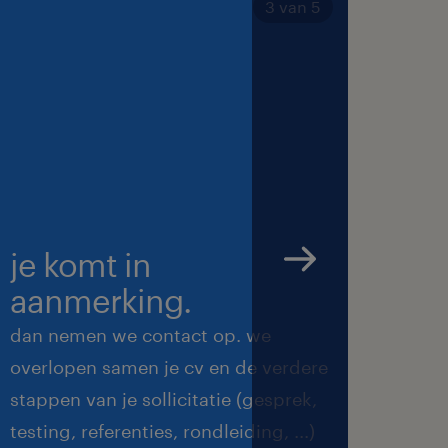
ndersteunend team
3 van 5
laar. Ben jij klaar
re een boost te
solliciteer
je komt in
we 
aanmerking.
met
dan nemen we contact op. we
we ma
overlopen samen je cv en de verdere
de be
stappen van je sollicitatie (gesprek,
feedb
testing, referenties, rondleiding, ...)
duren