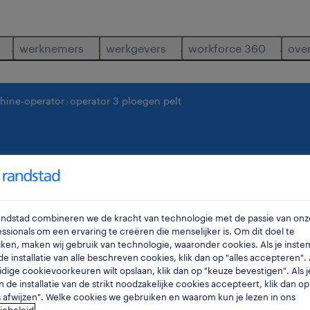
werknemers
werkgevers
workforce 360
ove
hine-operator
operator 3 ploegen pelt
oegen pelt
overpel
Randstad combineren we de kracht van technologie met de passie van onz
ssionals om een ervaring te creëren die menselijker is. Om dit doel te
ken, maken wij gebruik van technologie, waaronder cookies. Als je inste
e installatie van alle beschreven cookies, klik dan op "alles accepteren". A
idige cookievoorkeuren wilt opslaan, klik dan op "keuze bevestigen". Als j
n de installatie van de strikt noodzakelijke cookies accepteert, klik dan op
s afwijzen". Welke cookies we gebruiken en waarom kun je lezen in ons