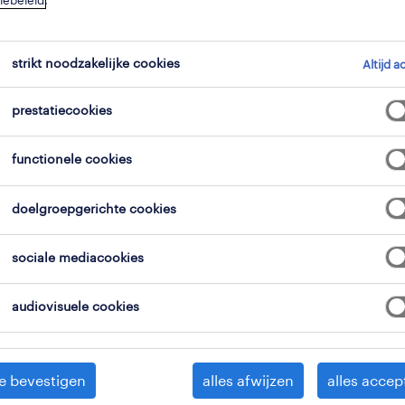
iebeleid
.
strikt noodzakelijke cookies
Altijd a
prestatiecookies
Als operator smelterij in Overpelt sta
functionele cookies
werkomgeving met een ijzersterke, m
jouw input écht telt. Je start hier b
doelgroepgerichte cookies
fantastisch loon dat kan oplopen tot 
daar de voordelen van een flexibel 3-
sociale mediacookies
waardoor je geniet van een mooie p
flexibele planning — en je weet dat j
audiovisuele cookies
hier centraal; je krijgt alle ruimte om 
continu te blijven ontwikkelen.
e bevestigen
alles afwijzen
alles accep