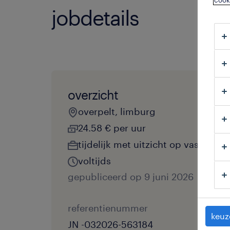
cook
jobdetails
overzicht
overpelt, limburg
24.58 € per uur
tijdelijk met uitzicht op vast
voltijds
gepubliceerd op 9 juni 2026
referentienummer
keuz
JN -032026-563184