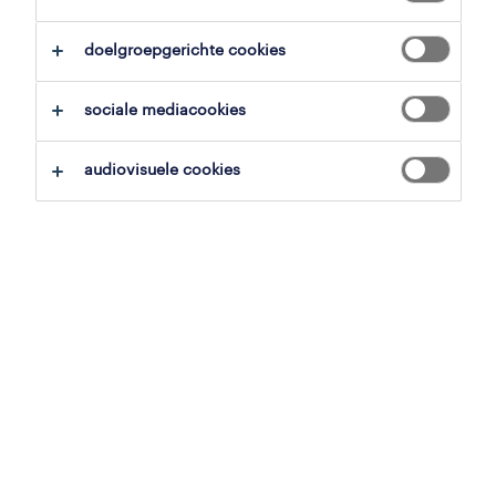
overzicht
doelgroepgerichte cookies
wingene, west-vlaanderen
sociale mediacookies
16 € - 18 € per uur
tijdelijk
audiovisuele cookies
voltijds
gepubliceerd op 28 mei 2026
referentienummer
JN -052026-577179
jobdetails