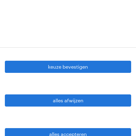
VG 819/BC - W. INTC.001 - 0257-406-20121120
Copyright © 2026 Randstad
cookie instellingen
gdpr
keuze bevestigen
gebruiksvoorwaarden
privacy statement
sitemap
alles afwijzen
wees alert
alles accepteren