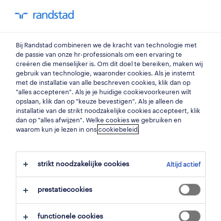
my randstad
0
technieker automaten
Bij Randstad combineren we de kracht van technologie met
de passie van onze hr-professionals om een ervaring te
creëren die menselijker is. Om dit doel te bereiken, maken wij
onderhouds technieker
gebruik van technologie, waaronder cookies. Als je instemt
met de installatie van alle beschreven cookies, klik dan op
wingene
,
west-vlaanderen
"alles accepteren". Als je je huidige cookievoorkeuren wilt
opslaan, klik dan op "keuze bevestigen". Als je alleen de
gepubliceerd op 28 mei 2026
installatie van de strikt noodzakelijke cookies accepteert, klik
dan op "alles afwijzen". Welke cookies we gebruiken en
opslaan
waarom kun je lezen in ons
cookiebeleid
.
solliciteer
strikt noodzakelijke cookies
Altijd actief
hulp nodig?
prestatiecookies
functionele cookies