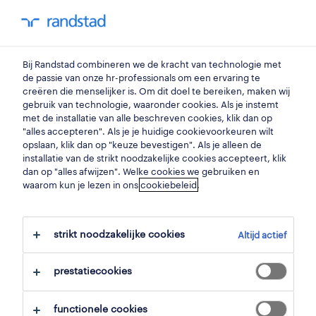
my randstad
0
monteur
Bij Randstad combineren we de kracht van technologie met
de passie van onze hr-professionals om een ervaring te
creëren die menselijker is. Om dit doel te bereiken, maken wij
monteur
gebruik van technologie, waaronder cookies. Als je instemt
met de installatie van alle beschreven cookies, klik dan op
puurs
,
antwerpen
"alles accepteren". Als je je huidige cookievoorkeuren wilt
opslaan, klik dan op "keuze bevestigen". Als je alleen de
gepubliceerd op 3 juni 2026
installatie van de strikt noodzakelijke cookies accepteert, klik
dan op "alles afwijzen". Welke cookies we gebruiken en
opslaan
waarom kun je lezen in ons
cookiebeleid
.
solliciteer
strikt noodzakelijke cookies
Altijd actief
hulp nodig?
prestatiecookies
functionele cookies