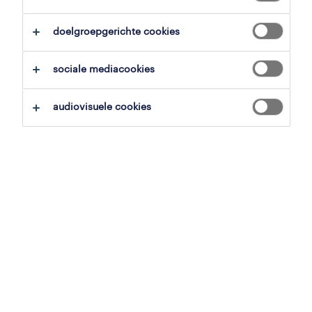
overzicht
doelgroepgerichte cookies
puurs, antwerpen
sociale mediacookies
21.94 € per uur
vast
audiovisuele cookies
voltijds
gepubliceerd op 3 juni 2026
referentienummer
JN -112025-538495
jobdetails