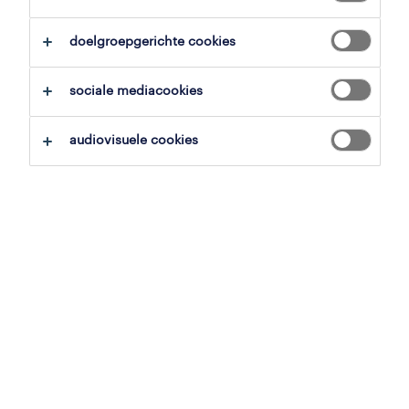
overzicht
doelgroepgerichte cookies
izegem, west-vlaanderen
sociale mediacookies
18.39 € - 17 € per uur
tijdelijk
audiovisuele cookies
voltijds
gepubliceerd op 11 mei 2026
referentienummer
JN -052026-573763
contacteer ons.
neem contact met ons op voor al je