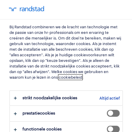
my randstad
0
monteur
Bij Randstad combineren we de kracht van technologie met
de passie van onze hr-professionals om een ervaring te
creëren die menselijker is. Om dit doel te bereiken, maken wij
monteur
gebruik van technologie, waaronder cookies. Als je instemt
met de installatie van alle beschreven cookies, klik dan op
izegem
,
west-vlaanderen
"alles accepteren". Als je je huidige cookievoorkeuren wilt
opslaan, klik dan op "keuze bevestigen". Als je alleen de
gepubliceerd op 11 mei 2026
installatie van de strikt noodzakelijke cookies accepteert, klik
dan op "alles afwijzen". Welke cookies we gebruiken en
opslaan
waarom kun je lezen in ons
cookiebeleid
.
solliciteer
strikt noodzakelijke cookies
Altijd actief
hulp nodig?
prestatiecookies
functionele cookies