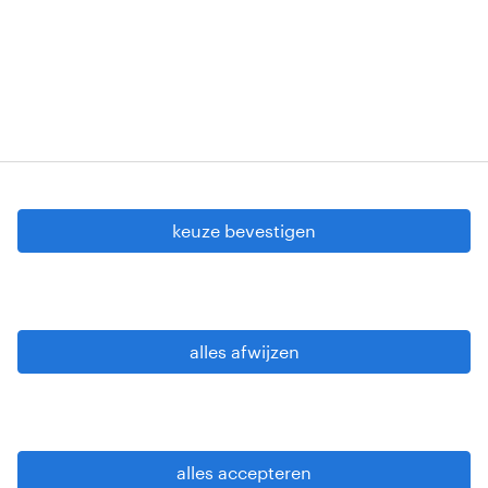
Copyright © 2026 Randstad
cookie instellingen
gdpr
keuze bevestigen
gebruiksvoorwaarden
privacy statement
sitemap
alles afwijzen
wees alert
alles accepteren