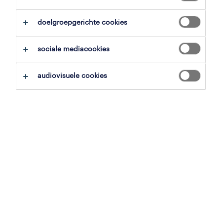
overzicht
doelgroepgerichte cookies
de panne, west-vlaanderen
sociale mediacookies
PLOPSA
tijdelijk
,
student
,
flexi-job
audiovisuele cookies
voltijds
gepubliceerd op 31 maart 2026
referentienummer
JN -032026-565825
jobdetails