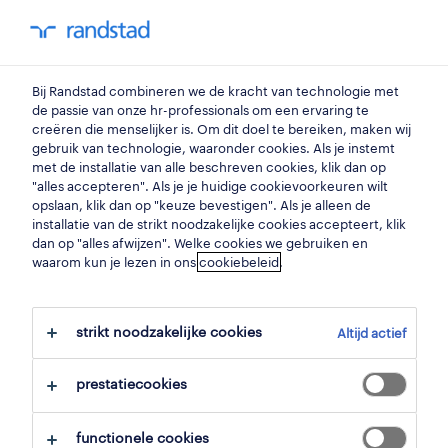
my randstad
0
verhuurmedewerker
Bij Randstad combineren we de kracht van technologie met
de passie van onze hr-professionals om een ervaring te
creëren die menselijker is. Om dit doel te bereiken, maken wij
medewerker strandverhuur
gebruik van technologie, waaronder cookies. Als je instemt
met de installatie van alle beschreven cookies, klik dan op
de panne
,
west-vlaanderen
"alles accepteren". Als je je huidige cookievoorkeuren wilt
opslaan, klik dan op "keuze bevestigen". Als je alleen de
gepubliceerd op 31 maart 2026
installatie van de strikt noodzakelijke cookies accepteert, klik
dan op "alles afwijzen". Welke cookies we gebruiken en
opslaan
waarom kun je lezen in ons
cookiebeleid
.
solliciteer
strikt noodzakelijke cookies
Altijd actief
hulp nodig?
prestatiecookies
functionele cookies