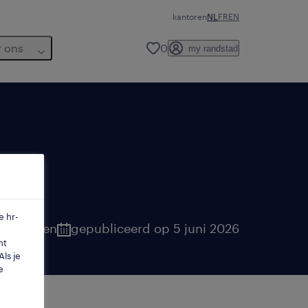
kantoren
NL
FR
EN
r ons
0
my randstad
e hr-
laanderen
gepubliceerd op 5 juni 2026
mt
ls je
e