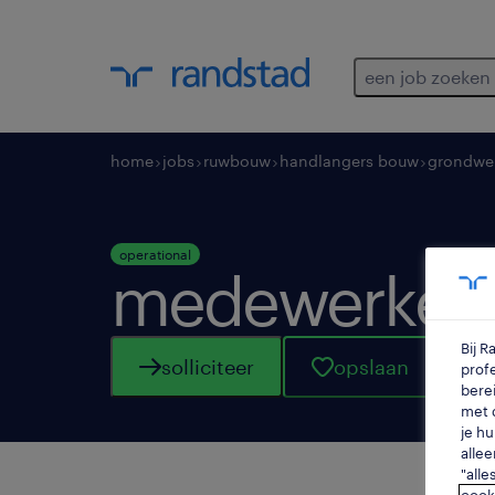
een job zoeken
home
jobs
ruwbouw
handlangers bouw
grondwe
operational
medewerker 
Bij 
solliciteer
opslaan
profe
berei
met d
je hu
allee
"alle