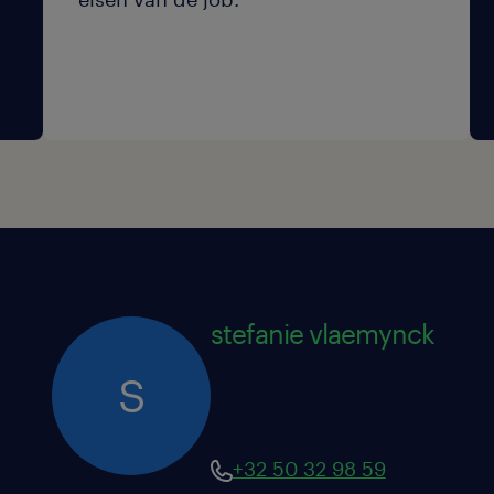
stefanie vlaemynck
S
+32 50 32 98 59