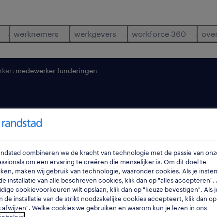
werknemers
werkgevers
workforce 360
ove
rker
medewerker funderingen
funderingen
Randstad combineren we de kracht van technologie met de passie van onz
ruien
,
oost-v
ssionals om een ervaring te creëren die menselijker is. Om dit doel te
ken, maken wij gebruik van technologie, waaronder cookies. Als je inste
e installatie van alle beschreven cookies, klik dan op "alles accepteren". A
idige cookievoorkeuren wilt opslaan, klik dan op "keuze bevestigen". Als j
n de installatie van de strikt noodzakelijke cookies accepteert, klik dan op
s afwijzen". Welke cookies we gebruiken en waarom kun je lezen in ons