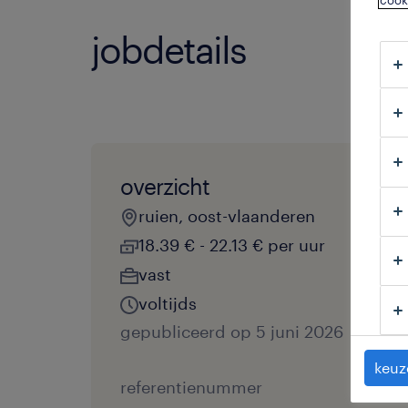
cook
jobdetails
overzicht
ruien, oost-vlaanderen
18.39 € - 22.13 € per uur
vast
voltijds
gepubliceerd op 5 juni 2026
keuz
referentienummer