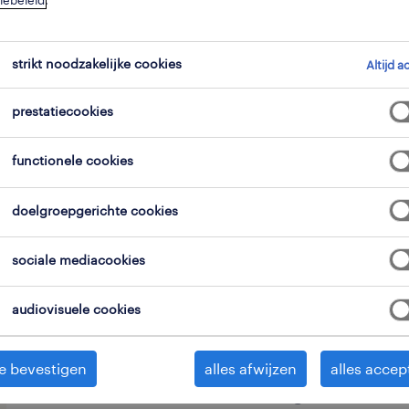
iebeleid
.
strikt noodzakelijke cookies
Altijd a
prestatiecookies
Voor onze werven zijn wij op zoek n
functionele cookies
funderingsmedewerker die woont in 
Kluisbergen/Oudenaarde Ronse en die 
doelgroepgerichte cookies
van diverse ruwbouw- en funderingsp
sociale mediacookies
detail, werk je graag in teamverban
uitdagende projecten? Dan is deze fun
audiovisuele cookies
Jouw takenpakket:
e bevestigen
alles afwijzen
alles accep
Grond- en funderingswerken: Je v