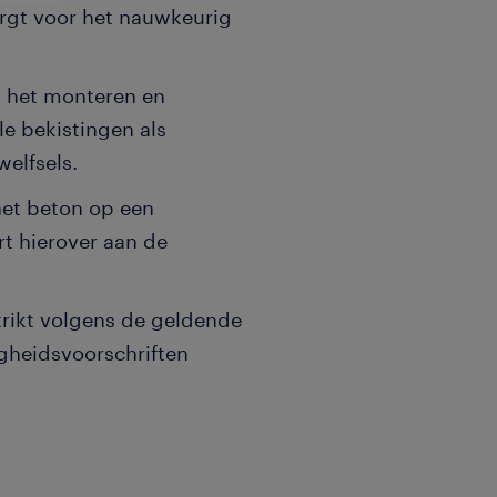
orgt voor het nauwkeurig
r het monteren en
e bekistingen als
elfsels.
het beton op een
t hierover aan de
strikt volgens de geldende
gheidsvoorschriften