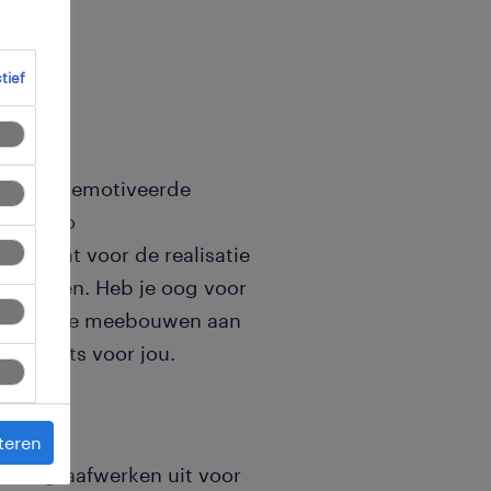
ctief
aar een gemotiveerde
de regio
instaat voor de realisatie
rojecten. Heb je oog voor
d en wil je meebouwen aan
ctie iets voor jou.
teren
oert graafwerken uit voor