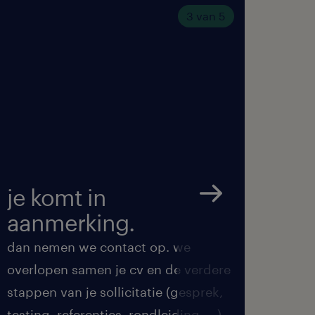
3 van 5
je komt in
we 
aanmerking.
met
dan nemen we contact op. we
we ma
overlopen samen je cv en de verdere
de be
stappen van je sollicitatie (gesprek,
feedb
testing, referenties, rondleiding, ...)
duren