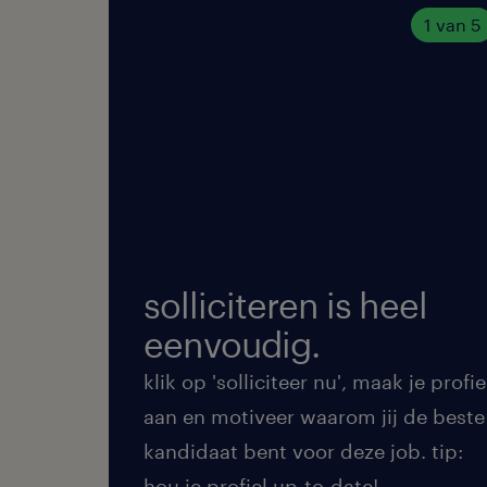
1 van 5
solliciteren is heel
eenvoudig.
klik op 'solliciteer nu', maak je profie
aan en motiveer waarom jij de beste
kandidaat bent voor deze job. tip:
hou je profiel up-to-date!