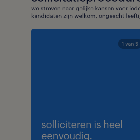
we streven naar gelijke kansen voor ied
kandidaten zijn welkom, ongeacht leeftijd
1 van 5
solliciteren is heel
eenvoudig.