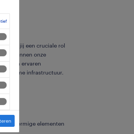
ctief
speel jij een cruciale rol
cten. Binnen onze
t van een ervaren
 duurzame infrastructuur.
teren
we lijnvormige elementen