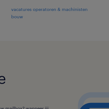
vacatures operatoren & machinisten
bouw
e
uw mailbox? wanneer jij