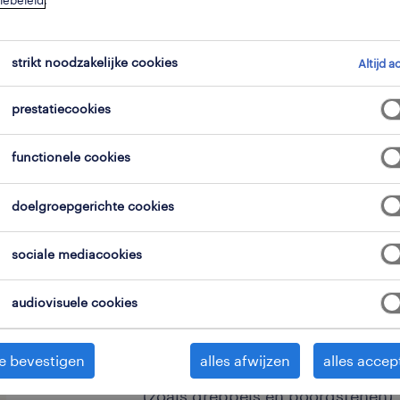
iebeleid
.
strikt noodzakelijke cookies
Altijd a
prestatiecookies
Als Betonarbeider / Medewerker Beton 
functionele cookies
in onze uitdagende wegenbouwproje
afdeling Infra werk je, onder toezich
doelgroepgerichte cookies
werfleider, mee aan de realisatie van
sociale mediacookies
audiovisuele cookies
Jouw takenpakket
e bevestigen
alles afwijzen
alles accep
Het vakkundig plaatsen van nieu
(zoals greppels en boordstenen).