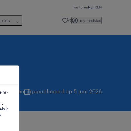
kantoren
NL
FR
EN
r ons
0
my randstad
laanderen
gepubliceerd op 5 juni 2026
e hr-
mt
ls je
e