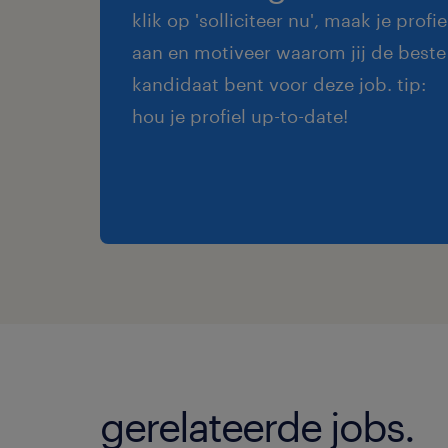
klik op 'solliciteer nu', maak je profie
aan en motiveer waarom jij de beste
kandidaat bent voor deze job. tip:
hou je profiel up-to-date!
gerelateerde jobs.