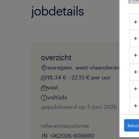
cook
jobdetails
overzicht
waregem, west-vlaanderen
18.34 € - 22.13 € per uur
vast
voltijds
gepubliceerd op 5 juni 2026
referentienummer
keuz
JN -062026-606690