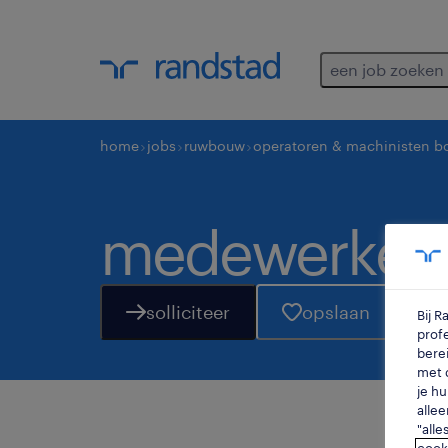
een job zoeken
home
jobs
ruwbouw
operatoren & machinisten 
medewerker 
solliciteer
opslaan
Bij 
profe
berei
met d
je hu
allee
"alle