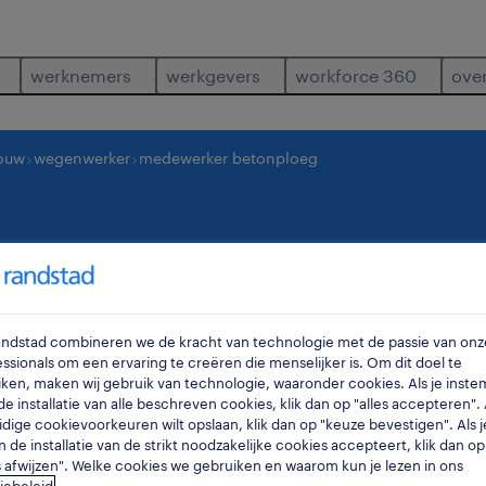
werknemers
werkgevers
workforce 360
ove
bouw
wegenwerker
medewerker betonploeg
betonploeg
waregem
,
west-v
Randstad combineren we de kracht van technologie met de passie van onz
ssionals om een ervaring te creëren die menselijker is. Om dit doel te
ken, maken wij gebruik van technologie, waaronder cookies. Als je inste
e installatie van alle beschreven cookies, klik dan op "alles accepteren". A
idige cookievoorkeuren wilt opslaan, klik dan op "keuze bevestigen". Als j
n de installatie van de strikt noodzakelijke cookies accepteert, klik dan op
s afwijzen". Welke cookies we gebruiken en waarom kun je lezen in ons