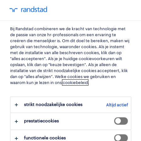
my randstad
0
orderpicker
Bij Randstad combineren we de kracht van technologie met
de passie van onze hr-professionals om een ervaring te
creëren die menselijker is. Om dit doel te bereiken, maken wij
magazijnmedewerker in
gebruik van technologie, waaronder cookies. Als je instemt
met de installatie van alle beschreven cookies, klik dan op
een vaste ploeg
"alles accepteren". Als je je huidige cookievoorkeuren wilt
opslaan, klik dan op "keuze bevestigen". Als je alleen de
londerzeel
,
vlaams-brabant
installatie van de strikt noodzakelijke cookies accepteert, klik
dan op "alles afwijzen". Welke cookies we gebruiken en
gepubliceerd op 21 mei 2026
waarom kun je lezen in ons
cookiebeleid
.
opslaan
strikt noodzakelijke cookies
Altijd actief
solliciteer
prestatiecookies
hulp nodig?
functionele cookies