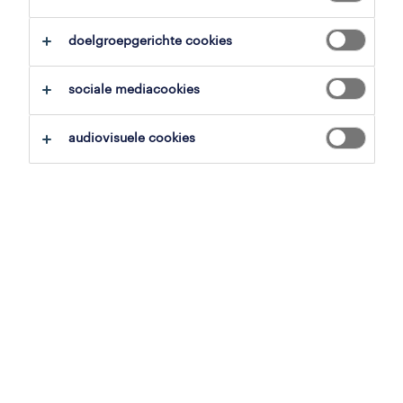
doelgroepgerichte cookies
overzicht
sociale mediacookies
londerzeel, vlaams-brabant
Distrilog
audiovisuele cookies
tijdelijk met uitzicht op vast
voltijds
gepubliceerd op 21 mei 2026
referentienummer
JN -052026-573444
contacteer ons.