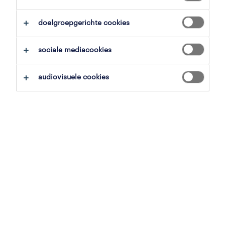
overzicht
doelgroepgerichte cookies
genk, limburg
sociale mediacookies
H ESSERS
vast
audiovisuele cookies
voltijds
gepubliceerd op 19 mei 2026
referentienummer
JN -012025-465299
contacteer ons.
neem contact met ons op voor al je