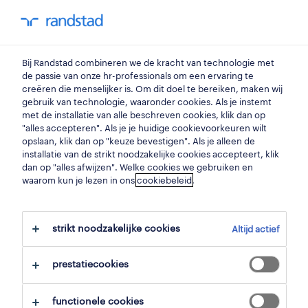
my randstad
0
logistiek medewerker
Bij Randstad combineren we de kracht van technologie met
de passie van onze hr-professionals om een ervaring te
creëren die menselijker is. Om dit doel te bereiken, maken wij
logistiek bediende
gebruik van technologie, waaronder cookies. Als je instemt
met de installatie van alle beschreven cookies, klik dan op
genk
,
limburg
"alles accepteren". Als je je huidige cookievoorkeuren wilt
opslaan, klik dan op "keuze bevestigen". Als je alleen de
gepubliceerd op 19 mei 2026
installatie van de strikt noodzakelijke cookies accepteert, klik
dan op "alles afwijzen". Welke cookies we gebruiken en
opslaan
waarom kun je lezen in ons
cookiebeleid
.
solliciteer
strikt noodzakelijke cookies
Altijd actief
hulp nodig?
prestatiecookies
functionele cookies