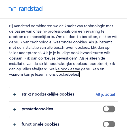
my randstad
0
verlichtingsontwerper
Bij Randstad combineren we de kracht van technologie met
de passie van onze hr-professionals om een ervaring te
creëren die menselijker is. Om dit doel te bereiken, maken wij
lichtadviseur
gebruik van technologie, waaronder cookies. Als je instemt
met de installatie van alle beschreven cookies, klik dan op
gistel
,
west-vlaanderen
"alles accepteren". Als je je huidige cookievoorkeuren wilt
opslaan, klik dan op "keuze bevestigen". Als je alleen de
gepubliceerd op 2 juni 2026
installatie van de strikt noodzakelijke cookies accepteert, klik
dan op "alles afwijzen". Welke cookies we gebruiken en
opslaan
waarom kun je lezen in ons
cookiebeleid
.
solliciteer
strikt noodzakelijke cookies
Altijd actief
hulp nodig?
prestatiecookies
functionele cookies