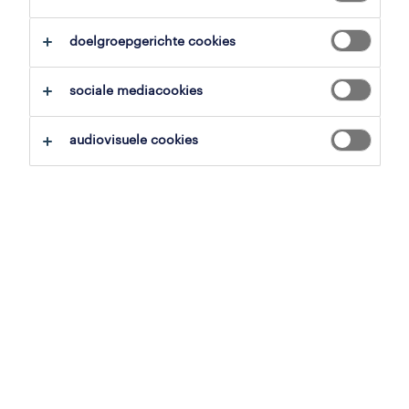
overzicht
doelgroepgerichte cookies
gistel, west-vlaanderen
sociale mediacookies
vast
voltijds
audiovisuele cookies
gepubliceerd op 2 juni 2026
referentienummer
JN -062026-577944
jobdetails
Als lichtadviseur ben jij hét gezicht en