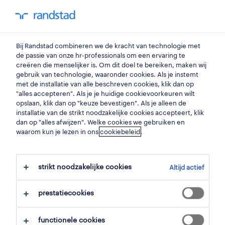
my randstad
0
lasser
Bij Randstad combineren we de kracht van technologie met
de passie van onze hr-professionals om een ervaring te
creëren die menselijker is. Om dit doel te bereiken, maken wij
lasser
gebruik van technologie, waaronder cookies. Als je instemt
met de installatie van alle beschreven cookies, klik dan op
ichtegem
,
west-vlaanderen
"alles accepteren". Als je je huidige cookievoorkeuren wilt
opslaan, klik dan op "keuze bevestigen". Als je alleen de
gepubliceerd op 11 juni 2026
installatie van de strikt noodzakelijke cookies accepteert, klik
dan op "alles afwijzen". Welke cookies we gebruiken en
opslaan
waarom kun je lezen in ons
cookiebeleid
.
solliciteer
strikt noodzakelijke cookies
Altijd actief
hulp nodig?
prestatiecookies
functionele cookies