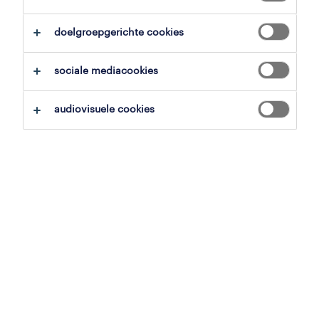
overzicht
doelgroepgerichte cookies
ichtegem, west-vlaanderen
sociale mediacookies
14 € - 22 € per uur
vast
audiovisuele cookies
voltijds
gepubliceerd op 11 juni 2026
referentienummer
JN -062026-607958
contacteer ons.
neem contact met ons op voor al je