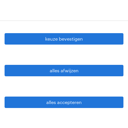
cookie instellingen
gdpr
keuze bevestigen
gebruiksvoorwaarden
privacy statement
sitemap
alles afwijzen
wees alert
alles accepteren