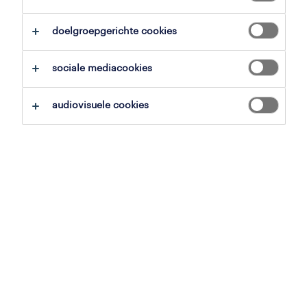
doelgroepgerichte cookies
overzicht
sociale mediacookies
lummen, limburg
audiovisuele cookies
tijdelijk
voltijds
gepubliceerd op 1 juni 2026
referentienummer
JN -062026-577869
contacteer ons.