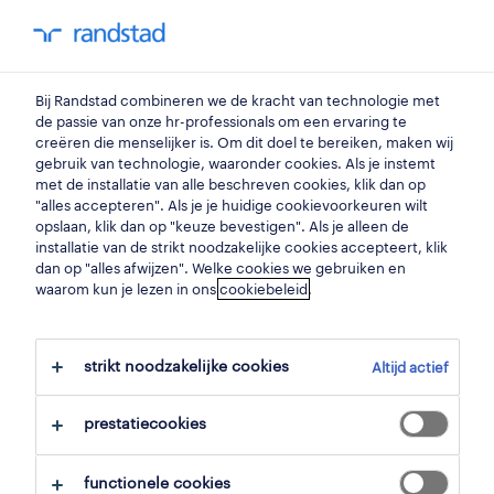
my randstad
0
maritiem ingenieur
Bij Randstad combineren we de kracht van technologie met
de passie van onze hr-professionals om een ervaring te
creëren die menselijker is. Om dit doel te bereiken, maken wij
professional
gebruik van technologie, waaronder cookies. Als je instemt
junior maritiem
met de installatie van alle beschreven cookies, klik dan op
"alles accepteren". Als je je huidige cookievoorkeuren wilt
transportplanner
opslaan, klik dan op "keuze bevestigen". Als je alleen de
installatie van de strikt noodzakelijke cookies accepteert, klik
lummen
,
limburg
dan op "alles afwijzen". Welke cookies we gebruiken en
waarom kun je lezen in ons
cookiebeleid
.
gepubliceerd op 1 juni 2026
opslaan
strikt noodzakelijke cookies
Altijd actief
solliciteer
prestatiecookies
hulp nodig?
functionele cookies