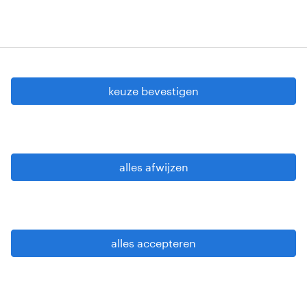
cookie instellingen
gdpr
keuze bevestigen
gebruiksvoorwaarden
privacy statement
sitemap
alles afwijzen
wees alert
alles accepteren