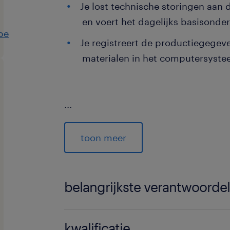
Je lost technische storingen aan 
en voert het dagelijks basisonder
be
Je registreert de productiegegev
materialen in het computersyste
...
toon meer
Erkenningsnummer Randstad Staffi
belangrijkste verantwoorde
e bereidt de drukorders voor en s
kwalificatie