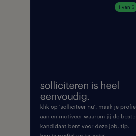
1 van 5
solliciteren is heel
eenvoudig.
klik op 'solliciteer nu', maak je profie
aan en motiveer waarom jij de beste
kandidaat bent voor deze job. tip:
hou je profiel up-to-date!