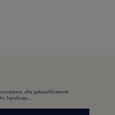
ijks
ens en verbruikte
em.
procedure. alle gekwalificeerde
ht, handicap,...