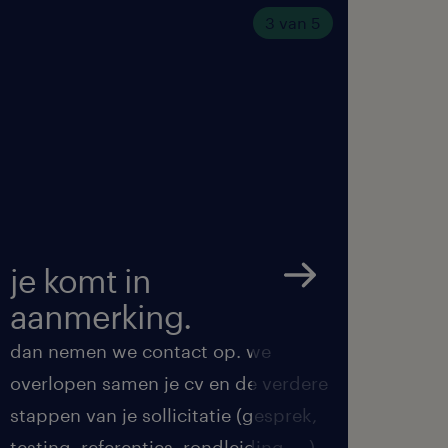
3 van 5
je komt in
we 
aanmerking.
met
dan nemen we contact op. we
we ma
overlopen samen je cv en de verdere
de be
stappen van je sollicitatie (gesprek,
feedb
testing, referenties, rondleiding, ...)
duren