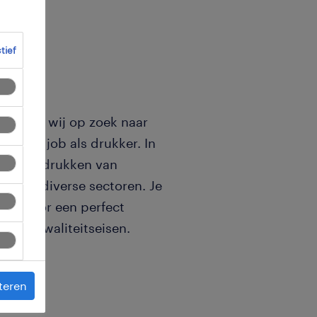
ctief
tor zijn wij op zoek naar
aar de job als drukker. In
r het bedrukken van
 voor diverse sectoren. Je
rgt voor een perfect
ngste kwaliteitseisen.
teren