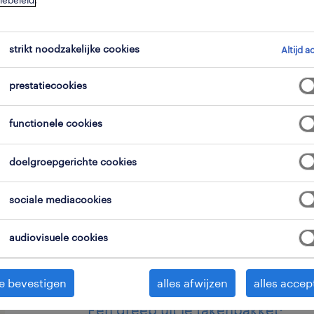
iebeleid
.
strikt noodzakelijke cookies
Altijd a
prestatiecookies
Voor een bedrijf in de verpakkingssec
functionele cookies
een hulpdrukker om door te groeien n
deze rol ben je verantwoordelijk voo
doelgroepgerichte cookies
hoogwaardige, flexibele verpakkingen
sociale mediacookies
werkt met moderne drukpersen en zo
eindresultaat dat voldoet aan de stre
audiovisuele cookies
e bevestigen
alles afwijzen
alles accep
Een greep uit je takenpakket: