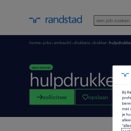
een job zoeken
home
jobs
ambacht
drukkers
drukker
hulpdrukke
operational
hulpdrukker
Bij 
solliciteer
opslaan
profe
berei
met d
je hu
allee
"alle