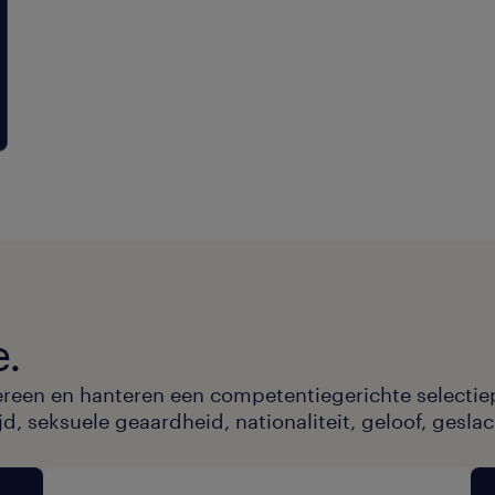
zelfstandig op en voert het dagel
basisonderhoud uit.
Je registreert de productiegegev
materialen in het computersyste
e.
ereen en hanteren een competentiegerichte selectie
, seksuele geaardheid, nationaliteit, geloof, geslac