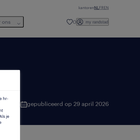
kantoren
NL
FR
EN
r ons
0
my randstad
e hr-
aanderen
gepubliceerd op 29 april 2026
mt
ls je
e