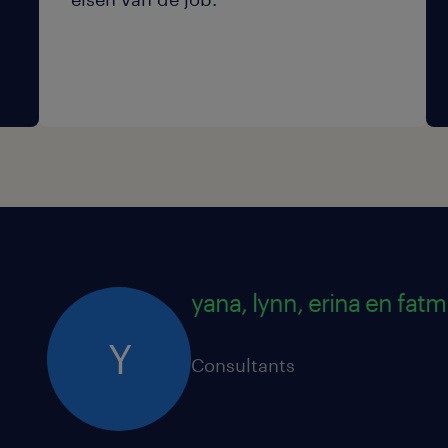
yana, lynn, erina en fatm
Y
Consultants