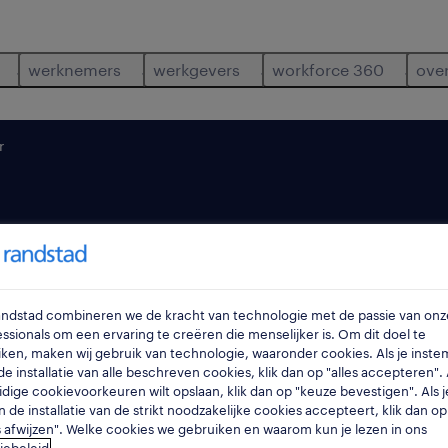
werknemers
werkgevers
workforce 360
ove
r
Randstad combineren we de kracht van technologie met de passie van onz
wetteren
,
oost-vl
ssionals om een ervaring te creëren die menselijker is. Om dit doel te
ken, maken wij gebruik van technologie, waaronder cookies. Als je inste
e installatie van alle beschreven cookies, klik dan op "alles accepteren". A
idige cookievoorkeuren wilt opslaan, klik dan op "keuze bevestigen". Als j
n de installatie van de strikt noodzakelijke cookies accepteert, klik dan op
s afwijzen". Welke cookies we gebruiken en waarom kun je lezen in ons