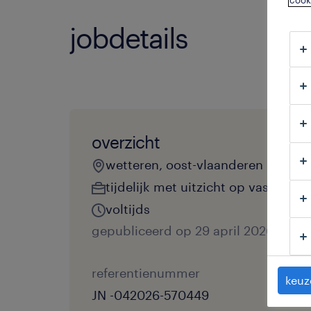
cook
jobdetails
overzicht
wetteren, oost-vlaanderen
tijdelijk met uitzicht op vast
voltijds
gepubliceerd op 29 april 2026
referentienummer
keuz
JN -042026-570449