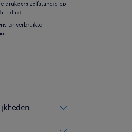
de drukpers zelfstandig op
houd uit.
ens en verbruikte
em.
ng: VG 458/BUOSAP
lijkheden
telt de