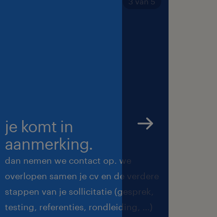
3 van 5
 ... en in te
netheid in het
ren van het
 daarvan
n / containers /
je komt in
we 
aanmerking.
met
piënten en de
dan nemen we contact op. we
we ma
overlopen samen je cv en de verdere
de be
fdeling /
stappen van je sollicitatie (gesprek,
feedb
ERP systeem)
testing, referenties, rondleiding, ...)
duren
anager