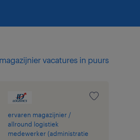
 je ziet werk en
cel/Word
hriftelijk
 in het Frans
 magazijnier vacatures in puurs
 of
ervaren magazijnier /
allround logistiek
medewerker (administratie