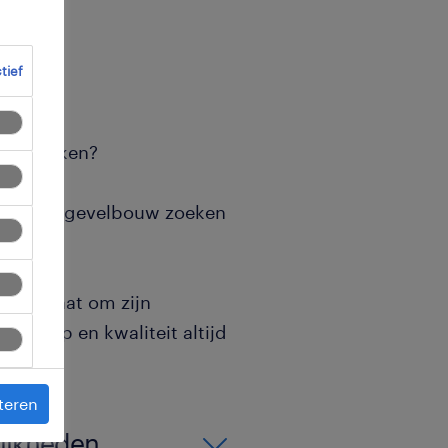
ctief
 wij zoeken?
luminium gevelbouw zoeken
kend staat om zijn
schap en kwaliteit altijd
teren
lijkheden