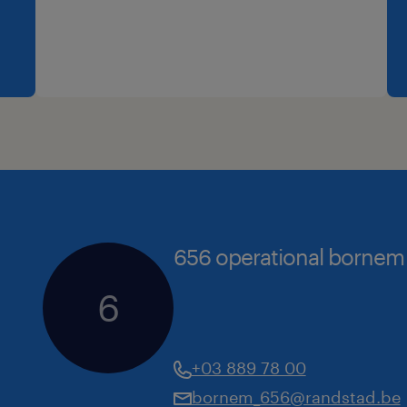
Wat verwachten we van jou?
Je bent een echte motivator en je
magazijniers mee op sleeptouw
656 operational bornem
Je bent stressbestendig
6
Uitstekende communicatieve- en 
vaardigheden
+03 889 78 00
Logistiek inzicht met administrat
bornem_656@randstad.be
nauwkeurigheid