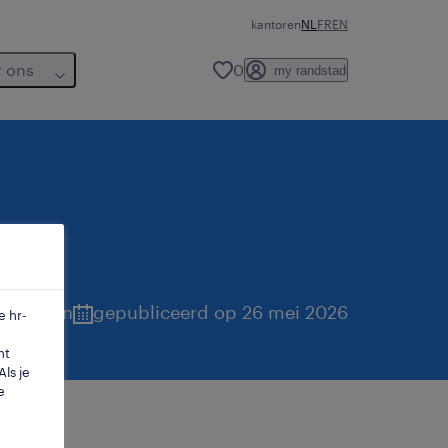
kantoren
NL
FR
EN
r ons
0
my randstad
ntwerpen
gepubliceerd op 26 mei 2026
e hr-
mt
ls je
e