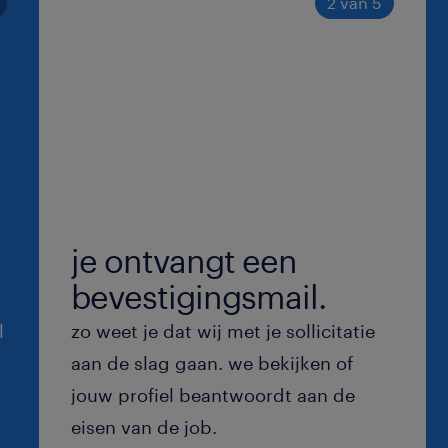
2 van 5
zelf goederen te lossen, stockeren,
springen daar waar nodig is
Verantwoordelijk voor de orde en 
magazijn
Verantwoordelijk voor het uitvoe
preventiebeleid en de opvolging
Beheer van de verpakking (palette
je ontvangt een
glasbokken / ...)
bevestigingsmail.
Leegmaken van interne afval reci
opvolging van afvalcontainers
l
zo weet je dat wij met je sollicitatie
aan de slag gaan. we bekijken of
Feedback geven aan de aankoop a
jouw profiel beantwoordt aan de
productie en werf montage (via 
eisen van de job.
Rapporteren aan de Productie m