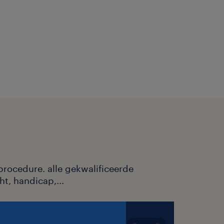
 levering naar
achtwagens
 externe
...) + laden
 productie via
procedure. alle gekwalificeerde
ht, handicap,...
ie maar bereid om