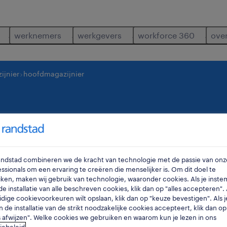
werknemers
werkgevers
workforce 360
ove
ijnier
hoofdmagazijnier
nier
puurs
,
a
Randstad combineren we de kracht van technologie met de passie van onz
ssionals om een ervaring te creëren die menselijker is. Om dit doel te
ken, maken wij gebruik van technologie, waaronder cookies. Als je inste
e installatie van alle beschreven cookies, klik dan op "alles accepteren". A
idige cookievoorkeuren wilt opslaan, klik dan op "keuze bevestigen". Als j
n de installatie van de strikt noodzakelijke cookies accepteert, klik dan op
s afwijzen". Welke cookies we gebruiken en waarom kun je lezen in ons