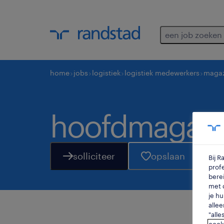
een job zoeken
home
jobs
logistiek
logistiek medewerkers
magaz
hoofdmagazij
solliciteer
opslaan
Bij 
profe
berei
met d
je hu
allee
"alle