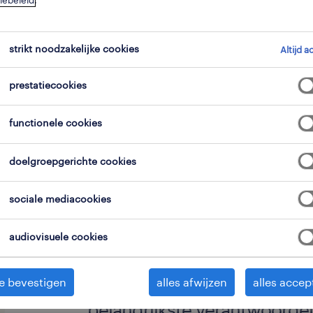
iebeleid
.
strikt noodzakelijke cookies
Altijd a
prestatiecookies
Ben jij de logistieke duizendpoot die
functionele cookies
Voor een innovatieve koploper in a
doelgroepgerichte cookies
we een gedreven hoofdmagazijnier.
sociale mediacookies
Je komt terecht in een bedrijf dat be
duurzame oplossingen en waar vakman
audiovisuele cookies
op de eerste plaats komen.
e bevestigen
alles afwijzen
alles accep
belangrijkste verantwoorde