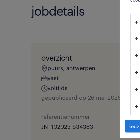
cook
jobdetails
overzicht
puurs, antwerpen
vast
voltijds
gepubliceerd op 26 mei 2026
referentienummer
JN -102025-534383
keuz