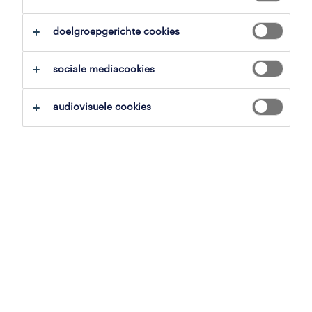
doelgroepgerichte cookies
overzicht
sociale mediacookies
oostende, west-vlaanderen
vast
audiovisuele cookies
voltijds
gepubliceerd op 21 mei 2026
referentienummer
JN -022026-558140
contacteer ons.
neem contact met ons op voor al je