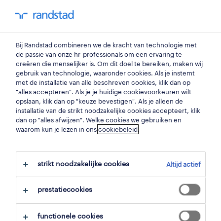
my randstad
0
commercieel administratief medewerker
Bij Randstad combineren we de kracht van technologie met
de passie van onze hr-professionals om een ervaring te
creëren die menselijker is. Om dit doel te bereiken, maken wij
commercieel
gebruik van technologie, waaronder cookies. Als je instemt
met de installatie van alle beschreven cookies, klik dan op
administratief medewerker
"alles accepteren". Als je je huidige cookievoorkeuren wilt
opslaan, klik dan op "keuze bevestigen". Als je alleen de
oostende
,
west-vlaanderen
installatie van de strikt noodzakelijke cookies accepteert, klik
dan op "alles afwijzen". Welke cookies we gebruiken en
gepubliceerd op 21 mei 2026
waarom kun je lezen in ons
cookiebeleid
.
opslaan
strikt noodzakelijke cookies
Altijd actief
solliciteer
prestatiecookies
hulp nodig?
functionele cookies