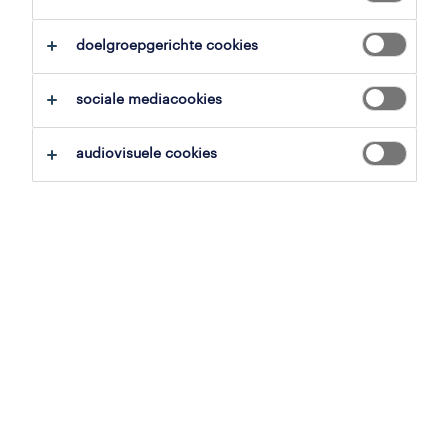
overzicht
doelgroepgerichte cookies
zoersel, antwerpen
sociale mediacookies
15.62 € per uur
tijdelijk met uitzicht op vast
audiovisuele cookies
voltijds
gepubliceerd op 10 juni 2026
referentienummer
JN -062026-607842
contacteer ons.
neem contact met ons op voor al je