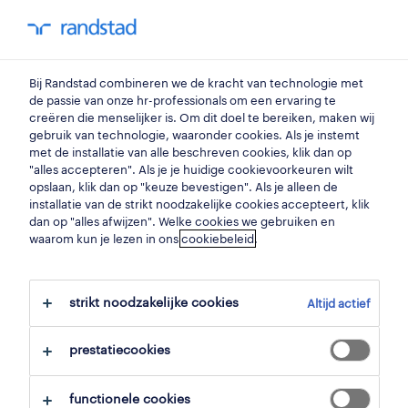
my randstad
0
chauffeur ce
Bij Randstad combineren we de kracht van technologie met
de passie van onze hr-professionals om een ervaring te
creëren die menselijker is. Om dit doel te bereiken, maken wij
chauffeur c/ce wipkar
gebruik van technologie, waaronder cookies. Als je instemt
met de installatie van alle beschreven cookies, klik dan op
zoersel
,
antwerpen
"alles accepteren". Als je je huidige cookievoorkeuren wilt
opslaan, klik dan op "keuze bevestigen". Als je alleen de
gepubliceerd op 10 juni 2026
installatie van de strikt noodzakelijke cookies accepteert, klik
dan op "alles afwijzen". Welke cookies we gebruiken en
opslaan
waarom kun je lezen in ons
cookiebeleid
.
solliciteer
strikt noodzakelijke cookies
Altijd actief
hulp nodig?
prestatiecookies
functionele cookies