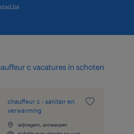
stad.be
hauffeur c vacatures in schoten
chauffeur c - sanitair en
verwarming
wijnegem, antwerpen
tijdelijk met uitzicht op vast