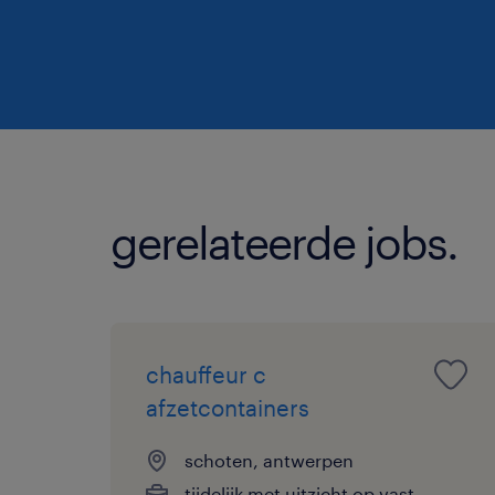
gerelateerde jobs.
chauffeur c
afzetcontainers
schoten, antwerpen
tijdelijk met uitzicht op vast