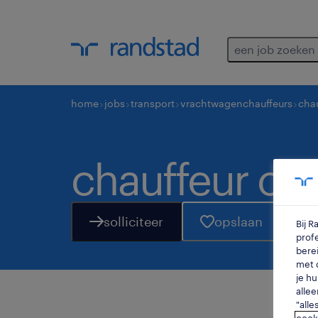
een job zoeken
home
jobs
transport
vrachtwagenchauffeurs
chau
chauffeur c 
solliciteer
opslaan
Bij 
profe
berei
met d
je hu
allee
"alle