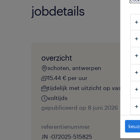
cook
jobdetails
overzicht
schoten, antwerpen
15.44 € per uur
tijdelijk met uitzicht op vast
voltijds
gepubliceerd op 8 juni 2026
referentienummer
keuz
JN -072025-515825