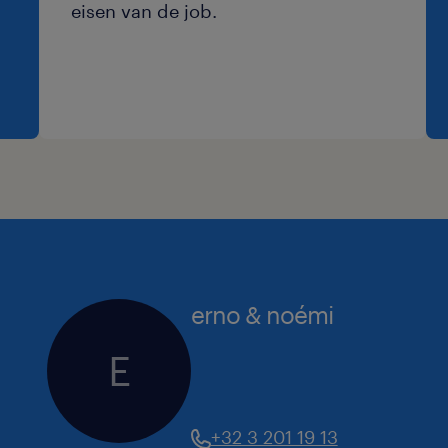
eisen van de job.
erno & noémi
E
+32 3 201 19 13