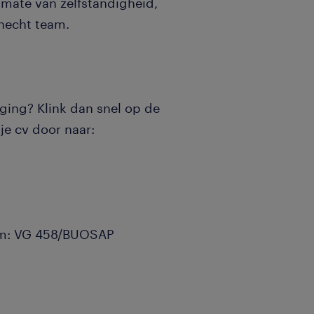
 mate van zelfstandigheid,
 hecht team.
aging? Klink dan snel op de
je cv door naar:
um: VG 458/BUOSAP