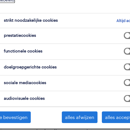
iebeleid
.
strikt noodzakelijke cookies
Altijd a
prestatiecookies
Als Chauffeur C ben jij het gezicht v
functionele cookies
start je dag tussen 06:00 en 07:00 va
Wijnegem. Afhankelijk van de planni
doelgroepgerichte cookies
een afzetcontainerwagen.
sociale mediacookies
Je rijdt langs bedrijven of particulie
wisselen. Geen gedoe met papierwerk: 
audiovisuele cookies
en opdrachten eenvoudig via een tab
Veiligheid staat hierbij altijd op num
e bevestigen
alles afwijzen
alles accep
lading correct is afgedekt en volgens