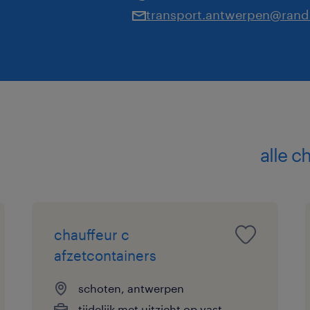
transport.antwerpen@rand
alle c
chauffeur c
afzetcontainers
schoten, antwerpen
tijdelijk met uitzicht op vast