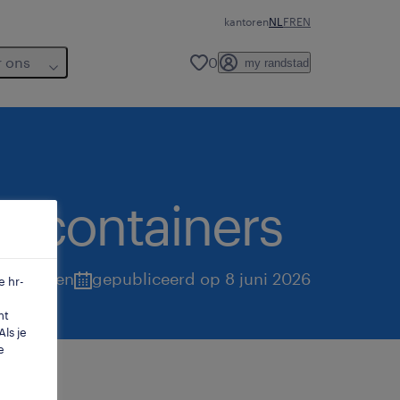
kantoren
NL
FR
EN
r ons
0
my randstad
etcontainers
antwerpen
gepubliceerd op 8 juni 2026
e hr-
mt
ls je
e