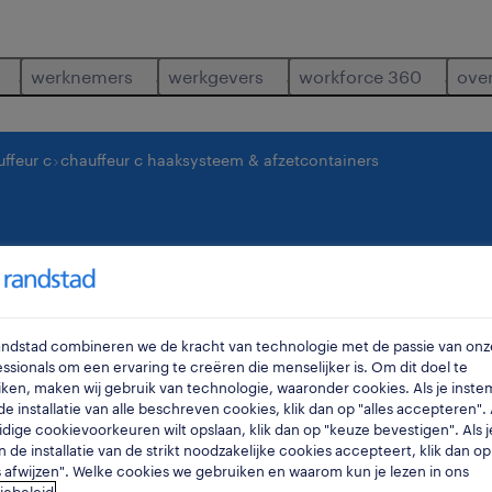
werknemers
werkgevers
workforce 360
ove
ffeur c
chauffeur c haaksysteem & afzetcontainers
haaksysteem & afz
schoten
,
Randstad combineren we de kracht van technologie met de passie van onz
ssionals om een ervaring te creëren die menselijker is. Om dit doel te
ken, maken wij gebruik van technologie, waaronder cookies. Als je inste
e installatie van alle beschreven cookies, klik dan op "alles accepteren". A
idige cookievoorkeuren wilt opslaan, klik dan op "keuze bevestigen". Als j
n de installatie van de strikt noodzakelijke cookies accepteert, klik dan op
s afwijzen". Welke cookies we gebruiken en waarom kun je lezen in ons