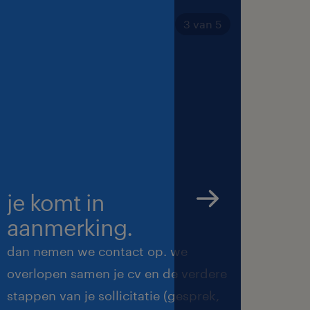
3 van 5
je komt in
we 
aanmerking.
met
dan nemen we contact op. we
we ma
overlopen samen je cv en de verdere
de be
stappen van je sollicitatie (gesprek,
feedb