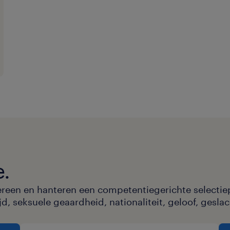
Kledijvergoeding
Een leuk team met open cultu
Na een positieve periode via Ran
aanmerking voor een vast contra
maanden vast in dienst krijg je n
evaluatie een firma wagen.
e.
ereen en hanteren een competentiegerichte selectie
, seksuele geaardheid, nationaliteit, geloof, geslac