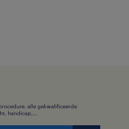
ur.
dstad kom je in
ct.
Ben je 3
a een positieve
procedure. alle gekwalificeerde
ht, handicap,...