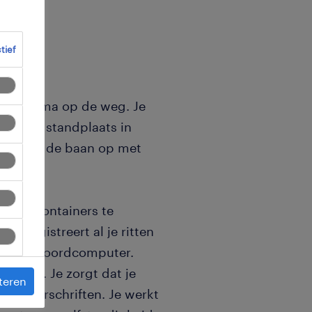
ctief
an de firma op de weg. Je
nuit de standplaats in
ng ga je de baan op met
ren om containers te
je registreert al je ritten
let of boordcomputer.
mer één. Je zorgt dat je
teren
 de voorschriften. Je werkt