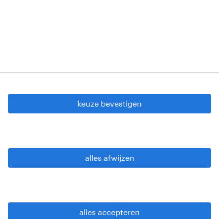
Copyright © 2026 Randstad
cookie instellingen
gdpr
keuze bevestigen
gebruiksvoorwaarden
privacy statement
sitemap
alles afwijzen
wees alert
alles accepteren