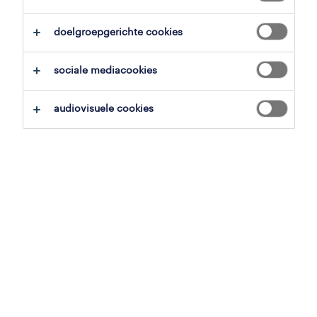
overzicht
doelgroepgerichte cookies
waregem, west-vlaanderen
sociale mediacookies
vast
voltijds
audiovisuele cookies
gepubliceerd op 12 mei 2026
referentienummer
JN -052026-574283
jobdetails