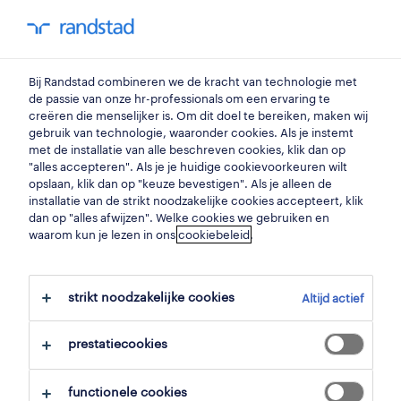
my randstad
0
betonwerker
Bij Randstad combineren we de kracht van technologie met
de passie van onze hr-professionals om een ervaring te
creëren die menselijker is. Om dit doel te bereiken, maken wij
bekister
gebruik van technologie, waaronder cookies. Als je instemt
met de installatie van alle beschreven cookies, klik dan op
waregem
,
west-vlaanderen
"alles accepteren". Als je je huidige cookievoorkeuren wilt
opslaan, klik dan op "keuze bevestigen". Als je alleen de
gepubliceerd op 12 mei 2026
installatie van de strikt noodzakelijke cookies accepteert, klik
dan op "alles afwijzen". Welke cookies we gebruiken en
opslaan
waarom kun je lezen in ons
cookiebeleid
.
solliciteer
strikt noodzakelijke cookies
Altijd actief
hulp nodig?
prestatiecookies
functionele cookies