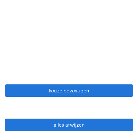
Erkenningsnummers: VG 458/BUOSAP -
00256-406-20121120 - W. INT.017 - 94-A.153 -
VG 819/BC - W. INTC.001 - 0257-406-20121120
Copyright © 2026 Randstad
cookie instellingen
gdpr
keuze bevestigen
gebruiksvoorwaarden
privacy statement
sitemap
alles afwijzen
wees alert