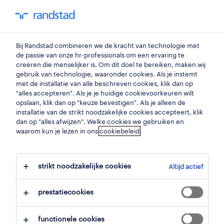
my randstad
0
klusjesman/klusjesvrouw
Bij Randstad combineren we de kracht van technologie met
de passie van onze hr-professionals om een ervaring te
creëren die menselijker is. Om dit doel te bereiken, maken wij
allaround
gebruik van technologie, waaronder cookies. Als je instemt
met de installatie van alle beschreven cookies, klik dan op
klusjesman/vrouw
"alles accepteren". Als je je huidige cookievoorkeuren wilt
opslaan, klik dan op "keuze bevestigen". Als je alleen de
wingene
,
west-vlaanderen
installatie van de strikt noodzakelijke cookies accepteert, klik
dan op "alles afwijzen". Welke cookies we gebruiken en
gepubliceerd op 9 juni 2026
waarom kun je lezen in ons
cookiebeleid
.
opslaan
strikt noodzakelijke cookies
Altijd actief
solliciteer
prestatiecookies
hulp nodig?
functionele cookies