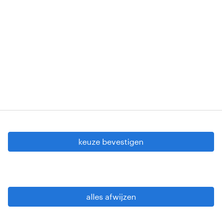
Erkenningsnummers: VG 458/BUOSAP -
00256-406-20121120 - W. INT.017 - 94-A.153 -
VG 819/BC - W. INTC.001 - 0257-406-20121120
Copyright © 2026 Randstad
cookie instellingen
gdpr
keuze bevestigen
gebruiksvoorwaarden
privacy statement
sitemap
alles afwijzen
wees alert