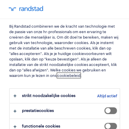
my randstad
0
Bij Randstad combineren we de kracht van technologie met
vind je volgende job
de passie van onze hr-professionals om een ervaring te
creëren die menselijker is. Om dit doel te bereiken, maken wij
gebruik van technologie, waaronder cookies. Als je instemt
zoek 1 job
met de installatie van alle beschreven cookies, klik dan op
"alles accepteren". Als je je huidige cookievoorkeuren wilt
opslaan, klik dan op "keuze bevestigen". Als je alleen de
installatie van de strikt noodzakelijke cookies accepteert, klik
dan op "alles afwijzen". Welke cookies we gebruiken en
1 manufacturing engineer job
waarom kun je lezen in ons
cookiebeleid
.
gevonden in ichtegem.
strikt noodzakelijke cookies
Altijd actief
filter
prestatiecookies
geselecteerde filters:
ichtegem, west vlaanderen
functionele cookies
data- & bedrijfsanalyse
analisten & bedrijfsadviseurs