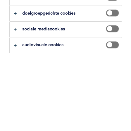
alles wissen
manufacturing engineer
doelgroepgerichte cookies
zoekopdracht opslaan
sociale mediacookies
audiovisuele cookies
junior manufacturing engineer
lasserij
zedelgem, west-vlaanderen
vast
10 juli 2026