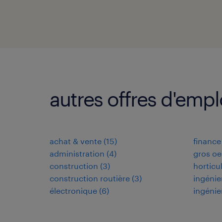
autres offres d'emp
achat & vente
(
15
)
finance
administration
(
4
)
gros oe
construction
(
3
)
horticu
construction routière
(
3
)
ingénie
électronique
(
6
)
ingénie