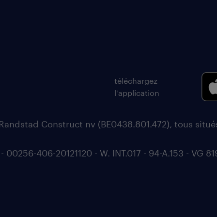
téléchargez
l'application
Randstad Construct nv (BE0438.801.472), tous situ
0256-406-20121120 - W. INT.017 - 94-A.153 - VG 81