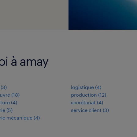
loi à amay
(
3
)
logistique
(
4
)
uvre
(
18
)
production
(
12
)
lture
(
4
)
secrétariat
(
4
)
rie
(
5
)
service client
(
3
)
rie mécanique
(
4
)