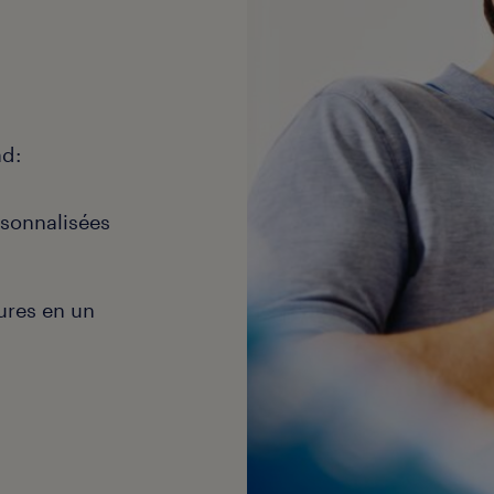
ad:
rsonnalisées
ures en un