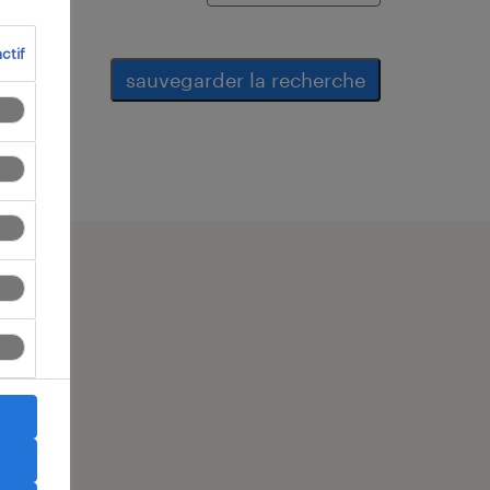
ctif
sauvegarder la recherche
r