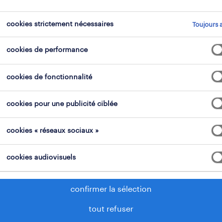
cookies strictement nécessaires
Toujours a
i
domaine professionnel
tous les filtres
2
3
cookies de performance
tout efface
alistes médicaux
spécialistes médicaux & pharmace
cookies de fonctionnalité
cookies pour une publicité ciblée
bandagiste
cookies « réseaux sociaux »
liège, liège
cookies audiovisuels
mission d'intérim
confirmer la sélection
11 mai 2026
tout refuser