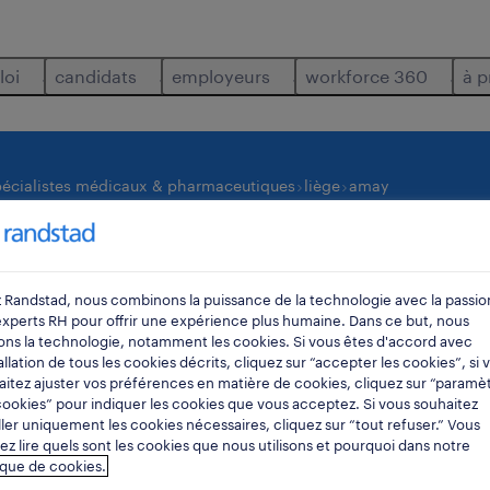
loi
candidats
employeurs
workforce 360
à p
pécialistes médicaux & pharmaceutiques
liège
amay
où
rayon
 Randstad, nous combinons la puissance de la technologie avec la passio
experts RH pour offrir une expérience plus humaine. Dans ce but, nous
sons la technologie, notamment les cookies. Si vous êtes d'accord avec
tallation de tous les cookies décrits, cliquez sur “accepter les cookies”, si 
itez ajuster vos préférences en matière de cookies, cliquez sur “paramè
ookies” pour indiquer les cookies que vous acceptez. Si vous souhaitez
ller uniquement les cookies nécessaires, cliquez sur “tout refuser.” Vous
z lire quels sont les cookies que nous utilisons et pourquoi dans notre
aceutiques emplois trouvés à amay.
ique de cookies.