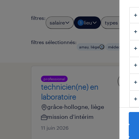
filtres
:
salaire
lieu
types d'emplo
1
filtres sélectionnés:
amay, liège
médecins & spéci
professional
technicien(ne) en
laboratoire
grâce-hollogne, liège
mission d'intérim
11 juin 2026