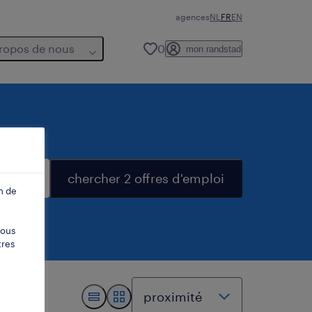
agences
NL
FR
EN
ropos de nous
0
mon randstad
chercher 2 offres d'emploi
n de
vous
tres