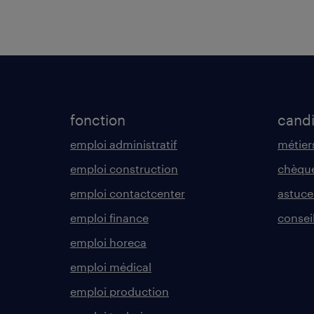
fonction
cand
emploi administratif
métier
emploi construction
chèque
emploi contactcenter
astuce
emploi finance
consei
emploi horeca
emploi médical
emploi production