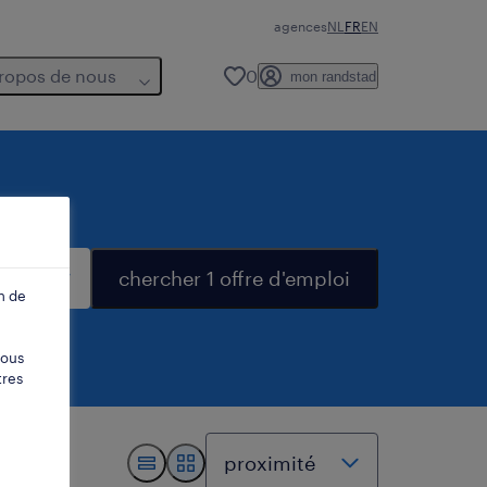
agences
NL
FR
EN
ropos de nous
0
mon randstad
chercher 1 offre d'emploi
n de
vous
tres