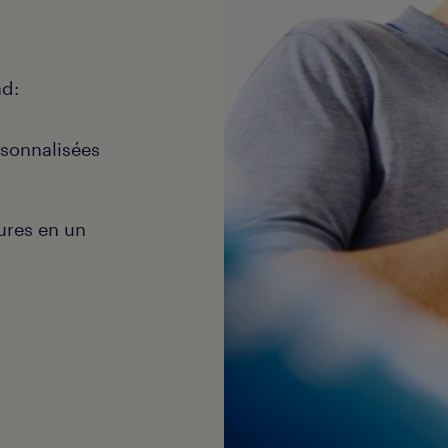
ad:
rsonnalisées
ures en un