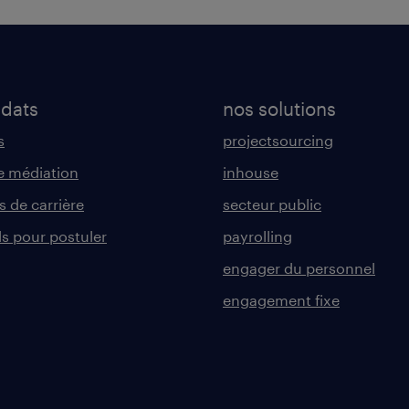
idats
nos solutions
s
projectsourcing
 médiation
inhouse
s de carrière
secteur public
ls pour postuler
payrolling
engager du personnel
engagement fixe