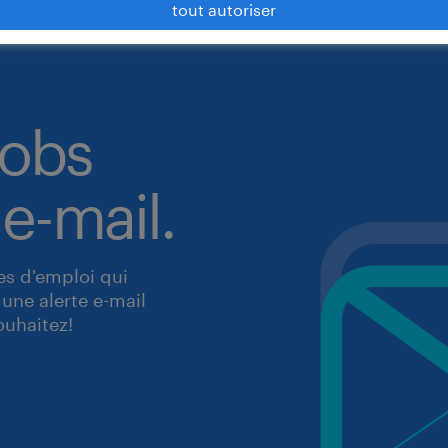
tout autoriser
jobs
 e-mail.
res d'emploi qui
une alerte e-mail
ouhaitez!