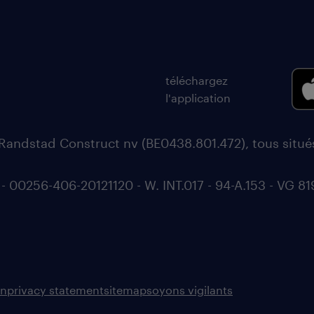
téléchargez
l'application
Randstad Construct nv (BE0438.801.472), tous situ
0256-406-20121120 - W. INT.017 - 94-A.153 - VG 81
on
privacy statement
sitemap
soyons vigilants