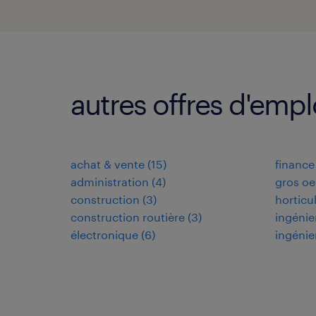
autres offres d'emp
achat & vente
(
15
)
finance
administration
(
4
)
gros oe
construction
(
3
)
horticu
construction routière
(
3
)
ingénie
électronique
(
6
)
ingénie