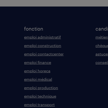
fonction
cand
emploi administratif
métier
emploi construction
chèque
emploi contactcenter
astuce
emploi finance
consei
emploi horeca
emploi médical
emploi production
emploi technique
emploi transport