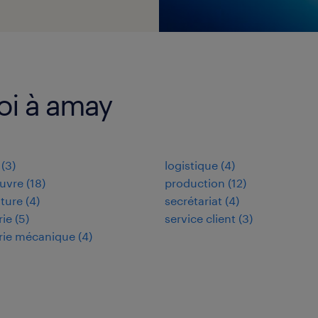
loi à amay
(
3
)
logistique
(
4
)
uvre
(
18
)
production
(
12
)
lture
(
4
)
secrétariat
(
4
)
rie
(
5
)
service client
(
3
)
rie mécanique
(
4
)