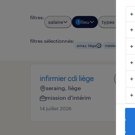
filtres
:
salaire
lieu
types d'emplo
1
filtres sélectionnés:
amay, liège
médecins & spéci
infirmier cdi liège
seraing, liège
mission d'intérim
14 juillet 2026