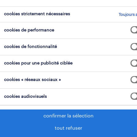
cookies strictement nécessaires
Toujours a
i
domaine professionnel
tous les filtres
2
3
cookies de performance
tout effacer
cookies de fonctionnalité
alistes médicaux
gestionnaires de santé
cookies pour une publicité ciblée
cookies « réseaux sociaux »
cookies audiovisuels
confirmer la sélection
tout refuser