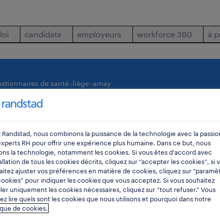
loi
candidats
employeurs
workforce 360
à p
stionnaires de santé
liège
amay
où
rayon
 Randstad, nous combinons la puissance de la technologie avec la passio
experts RH pour offrir une expérience plus humaine. Dans ce but, nous
sons la technologie, notamment les cookies. Si vous êtes d'accord avec
tallation de tous les cookies décrits, cliquez sur “accepter les cookies”, si 
itez ajuster vos préférences en matière de cookies, cliquez sur “paramè
ookies” pour indiquer les cookies que vous acceptez. Si vous souhaitez
ller uniquement les cookies nécessaires, cliquez sur “tout refuser.” Vous
z lire quels sont les cookies que nous utilisons et pourquoi dans notre
rouvé à amay.
ique de cookies.